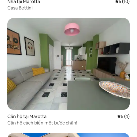
Nhà tại Marotta
Xếp hạng t
5 (10)
Casa Bettini
Căn hộ tại Marotta
Xếp hạng 
5 (4)
Căn hộ cách biển một bước chân!