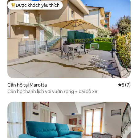
Được khách yêu thích
Được khách yêu thích nhất
Căn hộ tại Marotta
Xếp hạng 
5 (7)
Căn hộ thanh lịch với vườn rộng + bãi đỗ xe