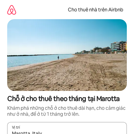
Chuyển
đến
Cho thuê nhà trên Airbnb
nội
dung
Chỗ ở cho thuê theo tháng tại Marotta
Khám phá những chỗ ở cho thuê dài hạn, cho cảm giác
như ở nhà, để ở từ 1 tháng trở lên.
Vị trí
Khi có kết quả, hãy điều hướng bằng phím mũi tên lên và xuốn