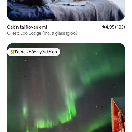
Cabin tại Rovaniemi
Xếp hạng trung
4,95 (103)
Ollero Eco Lodge (inc. a glass igloo)
Được khách yêu thích
Được khách yêu thích nhất