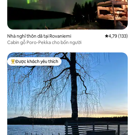
Nhà nghỉ thôn dã tại Rovaniemi
Xếp hạng trung
4,79 (133)
Cabin gỗ Poro-Pekka cho bốn người
Được khách yêu thích
Được khách yêu thích nhất