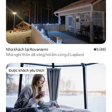
Nhà khách tại Rovaniemi
Xếp hạng t
5 (49)
Nhà nghỉ thôn dã xông hơi ấm cúng ở Lapland
Được khách yêu thích
Được khách yêu thích