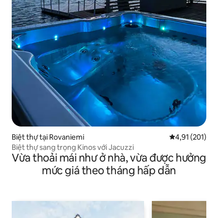
Biệt thự tại Rovaniemi
Xếp hạng trung
4,91 (201)
Biệt thự sang trọng Kinos với Jacuzzi
Vừa thoải mái như ở nhà, vừa được hưởng
mức giá theo tháng hấp dẫn