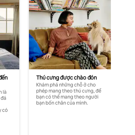
đến
Thú cưng được chào đón
Khám phá những chỗ ở cho
phép mang theo thú cưng, để
h là
bạn có thể mang theo người
 đá
bạn bốn chân của mình.
y có