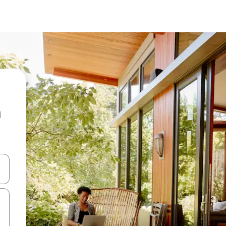
ên lên và xuống hoặc khám phá bằng các thao tác chạm hoặc vuốt.