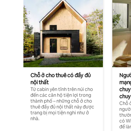
Chỗ ở cho thuê có đầy đủ
Ngườ
nội thất
mạng
chuy
Từ cabin yên tĩnh trên núi cho
đến các căn hộ tiện lợi trong
chuy
thành phố – những chỗ ở cho
Chỗ ở
thuê đầy đủ nội thất này được
người
trang bị mọi tiện nghi như ở
thườn
nhà.
có Wi
để là