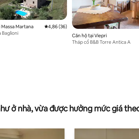
i Massa Martana
Xếp hạng trung bình 4,86/5, 36 đánh giá
4,86 (36)
 Baglioni
Căn hộ tại Viepri
Tháp cổ B&B Torre Antica A
5/5, 243 đánh giá
như ở nhà, vừa được hưởng mức giá the