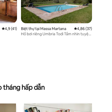
Xếp hạng trung bình 4,9/5, 41 đánh giá
4,9 (41)
Biệt thự tại Massa Martana
Xếp hạng trung bình 4
4,86 (37)
Hồ bơi riêng Umbria Todi Tầm nhìn tuyệt
đẹp và Starlink
o tháng hấp dẫn