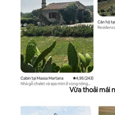
Căn hộ tạ
Residenza
Cabin tại Massa Martana
Xếp hạng trung bình 4,9
4,95 (243)
Nhà gỗ chalet và spa mini ở vùng nông
Vừa thoải mái 
thôn