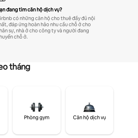
ạn đang tìm căn hộ dịch vụ?
irbnb có những căn hộ cho thuê đầy đủ nội
hất, đáp ứng hoàn hảo nhu cầu chỗ ở cho
hân sự, nhà ở cho công ty và người đang
huyển chỗ ở.
heo tháng
g
Phòng gym
Căn hộ dịch vụ