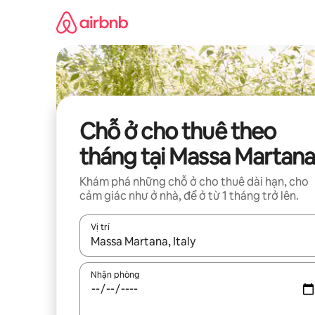
Chuyển
đến
nội
dung
Chỗ ở cho thuê theo
tháng tại Massa Martana
Khám phá những chỗ ở cho thuê dài hạn, cho
cảm giác như ở nhà, để ở từ 1 tháng trở lên.
Vị trí
Khi có kết quả, hãy điều hướng bằng phím mũi t
Nhận phòng