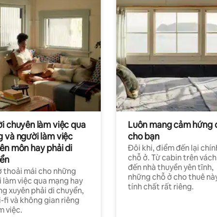
i chuyên làm việc qua
Luôn mang cảm hứng 
 và người làm việc
cho bạn
ên môn hay phải di
Đôi khi, điểm đến lại chín
chỗ ở. Từ cabin trên vách
ển
đến nhà thuyền yên tĩnh,
 thoải mái cho những
những chỗ ở cho thuê nà
 làm việc qua mạng hay
tính chất rất riêng.
g xuyên phải di chuyển,
-fi và không gian riêng
m việc.