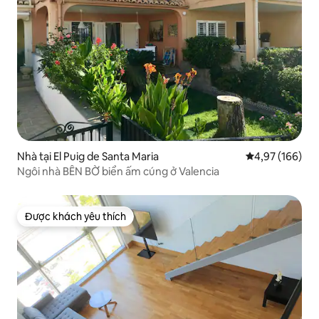
Nhà tại El Puig de Santa Maria
Xếp hạng trung
4,97 (166)
Ngôi nhà BÊN BỜ biển ấm cúng ở Valencia
Được khách yêu thích
Được khách yêu thích