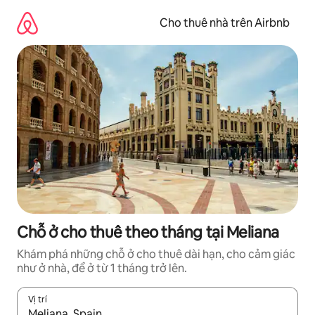
Chuyển
đến
Cho thuê nhà trên Airbnb
nội
dung
Chỗ ở cho thuê theo tháng tại Meliana
Khám phá những chỗ ở cho thuê dài hạn, cho cảm giác
như ở nhà, để ở từ 1 tháng trở lên.
Vị trí
Khi có kết quả, hãy điều hướng bằng phím mũi tên lên và xuốn