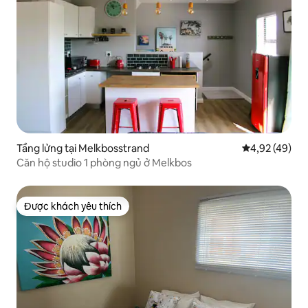
Tầng lửng tại Melkbosstrand
Xếp hạng trun
4,92 (49)
Căn hộ studio 1 phòng ngủ ở Melkbos
Được khách yêu thích
Được khách yêu thích