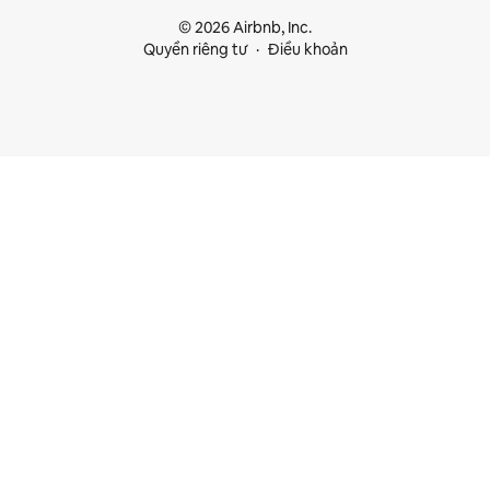
© 2026 Airbnb, Inc.
Quyền riêng tư
Điều khoản