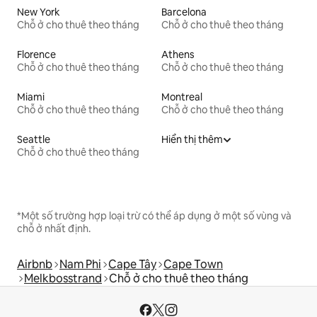
New York
Barcelona
Chỗ ở cho thuê theo tháng
Chỗ ở cho thuê theo tháng
Florence
Athens
Chỗ ở cho thuê theo tháng
Chỗ ở cho thuê theo tháng
Miami
Montreal
Chỗ ở cho thuê theo tháng
Chỗ ở cho thuê theo tháng
Seattle
Hiển thị thêm
Chỗ ở cho thuê theo tháng
*Một số trường hợp loại trừ có thể áp dụng ở một số vùng và
chỗ ở nhất định.
Airbnb
Nam Phi
Cape Tây
Cape Town
Melkbosstrand
Chỗ ở cho thuê theo tháng