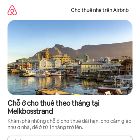
Chuyển
đến
Cho thuê nhà trên Airbnb
nội
dung
Chỗ ở cho thuê theo tháng tại
Melkbosstrand
Khám phá những chỗ ở cho thuê dài hạn, cho cảm giác
như ở nhà, để ở từ 1 tháng trở lên.