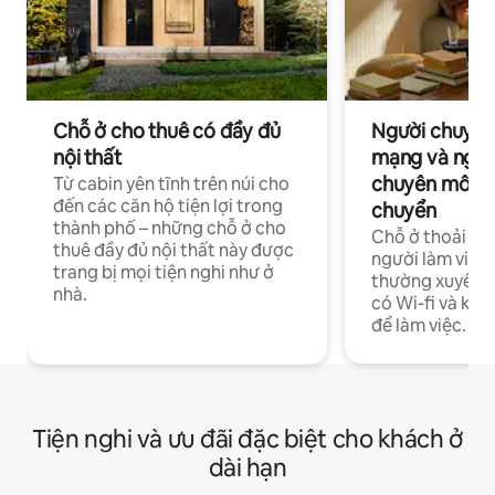
Chỗ ở cho thuê có đầy đủ
Người chuyên
nội thất
mạng và ngườ
chuyên môn ha
Từ cabin yên tĩnh trên núi cho
đến các căn hộ tiện lợi trong
chuyển
thành phố – những chỗ ở cho
Chỗ ở thoải má
thuê đầy đủ nội thất này được
người làm việc
trang bị mọi tiện nghi như ở
thường xuyên p
nhà.
có Wi-fi và khô
để làm việc.
Tiện nghi và ưu đãi đặc biệt cho khách ở
dài hạn