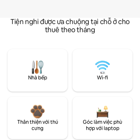
Tiện nghi được ưa chuộng tại chỗ ở cho
thuê theo tháng
Nhà bếp
Wi-fi
Thân thiện với thú
Góc làm việc phù
cưng
hợp với laptop