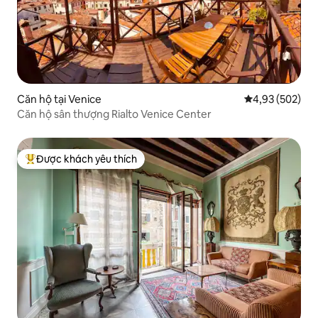
Căn hộ tại Venice
Xếp hạng trung
4,93 (502)
Căn hộ sân thượng Rialto Venice Center
Được khách yêu thích
Được khách yêu thích nhất