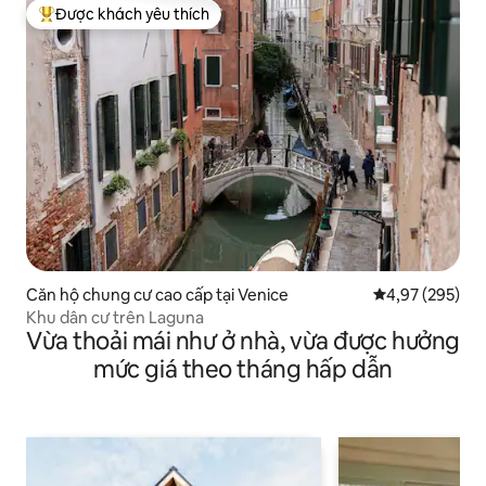
Được khách yêu thích
Được khách yêu thích nhất
Căn hộ chung cư cao cấp tại Venice
Xếp hạng trung
4,97 (295)
Khu dân cư trên Laguna
Vừa thoải mái như ở nhà, vừa được hưởng
mức giá theo tháng hấp dẫn