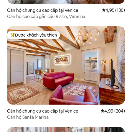
Căn hộ chung cư cao cấp tại Venice
Xếp hạng trung
4,95 (130)
Căn hộ cao cấp gần cầu Rialto, Venezia
Được khách yêu thích
Được khách yêu thích nhất
Căn hộ chung cư cao cấp tại Venice
Xếp hạng trung 
4,99 (204)
Căn hộ Santa Marina