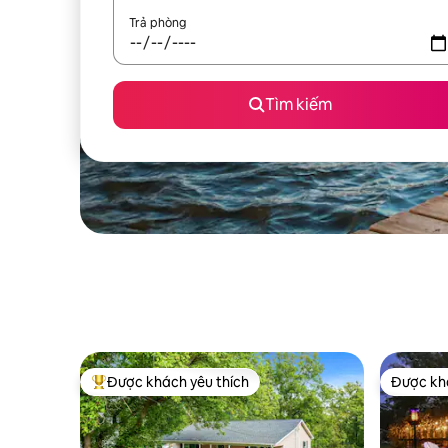
Trả phòng
Tìm kiếm
Được khách yêu thích
Được khá
Được khách yêu thích nhất
Được khá