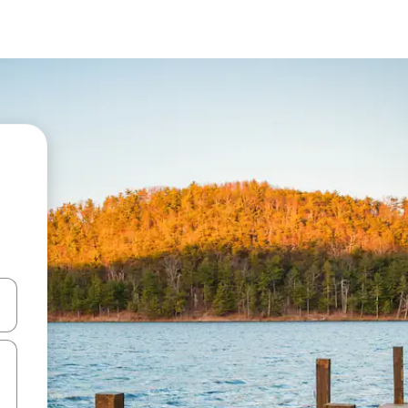
ên lên và xuống hoặc khám phá bằng các thao tác chạm hoặc vuốt.