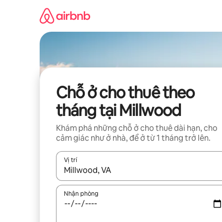
Chuyển
đến
nội
dung
Chỗ ở cho thuê theo
tháng tại Millwood
Khám phá những chỗ ở cho thuê dài hạn, cho
cảm giác như ở nhà, để ở từ 1 tháng trở lên.
Vị trí
Khi có kết quả, hãy điều hướng bằng phím mũi t
Nhận phòng