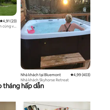
Xếp hạng trung bình 4,91/5, 23 đánh giá
4,91 (23)
m cúng với
Nhà khách tại Bluemont
Xếp hạng trung bình 4,
4,99 (403)
Nhà khách Skyhorse Retreat
o tháng hấp dẫn