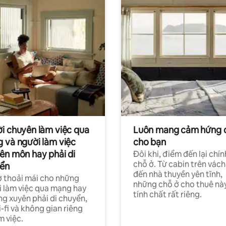
i chuyên làm việc qua
Luôn mang cảm hứng 
 và người làm việc
cho bạn
ên môn hay phải di
Đôi khi, điểm đến lại chín
chỗ ở. Từ cabin trên vách
ển
đến nhà thuyền yên tĩnh,
 thoải mái cho những
những chỗ ở cho thuê nà
 làm việc qua mạng hay
tính chất rất riêng.
g xuyên phải di chuyển,
-fi và không gian riêng
m việc.