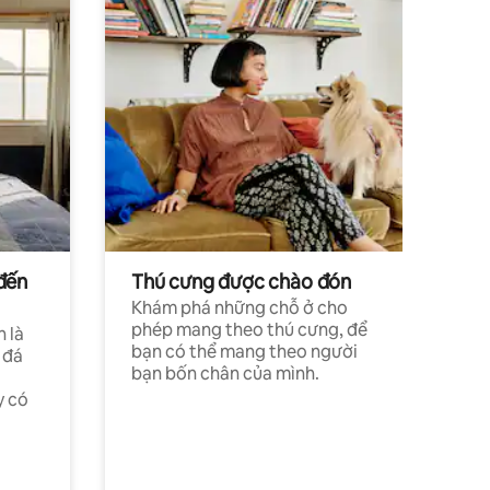
đến
Thú cưng được chào đón
Khám phá những chỗ ở cho
phép mang theo thú cưng, để
h là
bạn có thể mang theo người
 đá
bạn bốn chân của mình.
y có