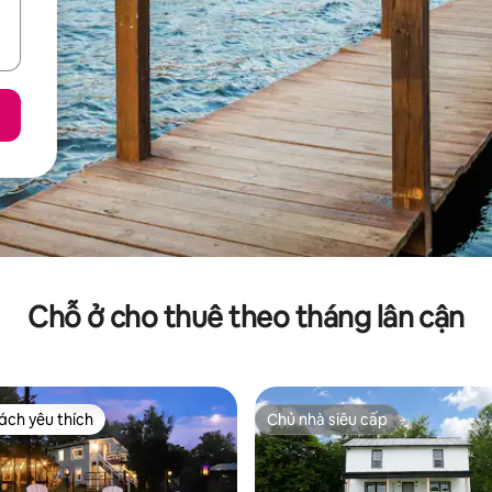
Chỗ ở cho thuê theo tháng lân cận
ch yêu thích
Chủ nhà siêu cấp
ch yêu thích
Chủ nhà siêu cấp