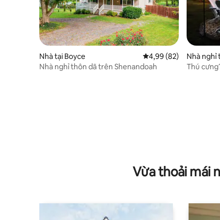
Nhà tại Boyce
Xếp hạng trung bình 4,
4,99 (82)
Nhà nghỉ 
Nhà nghỉ thôn dã trên Shenandoah
Thú cưng
Wi-Fi nhan
Vừa thoải mái 