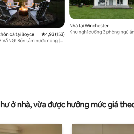
Nhà tại Winchester
Khu nghỉ dưỡng 3 phòng ngủ ấ
99/5, 82 đánh giá
thôn dã tại Boyce
Xếp hạng trung bình 4,93/5, 153 đánh giá
4,93 (153)
sân hiên, bếp đốt lửa trại & sân
? VÂNG! Bồn tắm nước nóng |
h | Hố lửa
như ở nhà, vừa được hưởng mức giá the