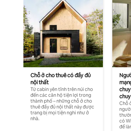
Chỗ ở cho thuê có đầy đủ
Ngườ
nội thất
mạng
chuy
Từ cabin yên tĩnh trên núi cho
đến các căn hộ tiện lợi trong
chuy
thành phố – những chỗ ở cho
Chỗ ở
thuê đầy đủ nội thất này được
người
trang bị mọi tiện nghi như ở
thườn
nhà.
có Wi
để là