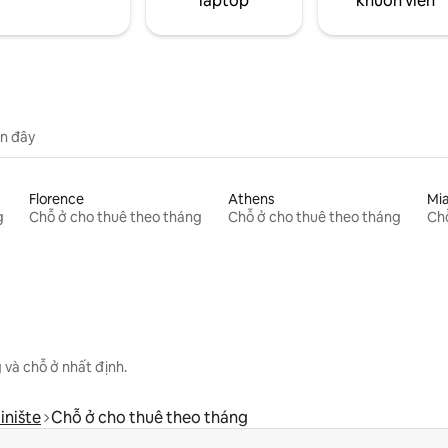
laptop
khuôn viên
n đây
Florence
Athens
Mi
g
Chỗ ở cho thuê theo tháng
Chỗ ở cho thuê theo tháng
Chỗ
 và chỗ ở nhất định.
inište
Chỗ ở cho thuê theo tháng