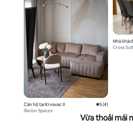
Nhà khách
Cross Sui
Căn hộ tại Krvavac II
Xếp hạng trung bìn
5 (4)
Illarion Spaces
Vừa thoải mái 