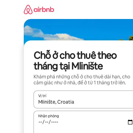
Chuyển
đến
nội
dung
Chỗ ở cho thuê theo
tháng tại Mlinište
Khám phá những chỗ ở cho thuê dài hạn, cho
cảm giác như ở nhà, để ở từ 1 tháng trở lên.
Vị trí
Khi có kết quả, hãy điều hướng bằng phím mũi t
Nhận phòng