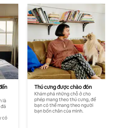
đến
Thú cưng được chào đón
Khám phá những chỗ ở cho
phép mang theo thú cưng, để
h là
bạn có thể mang theo người
 đá
bạn bốn chân của mình.
y có