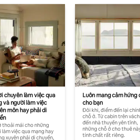
i chuyên làm việc qua
Luôn mang cảm hứng 
 và người làm việc
cho bạn
ên môn hay phải di
Đôi khi, điểm đến lại chín
chỗ ở. Từ cabin trên vách
ển
đến nhà thuyền yên tĩnh,
 thoải mái cho những
những chỗ ở cho thuê nà
 làm việc qua mạng hay
tính chất rất riêng.
g xuyên phải di chuyển,