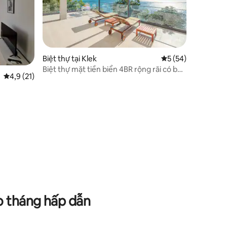
Biệt thự tại Klek
Xếp hạng trung bìn
5 (54)
Biệt thự mặt tiền biển 4BR rộng rãi có bãi
Xếp hạng trung bình 4,9/5, 21 đánh giá
4,9 (21)
biển riêng
o tháng hấp dẫn