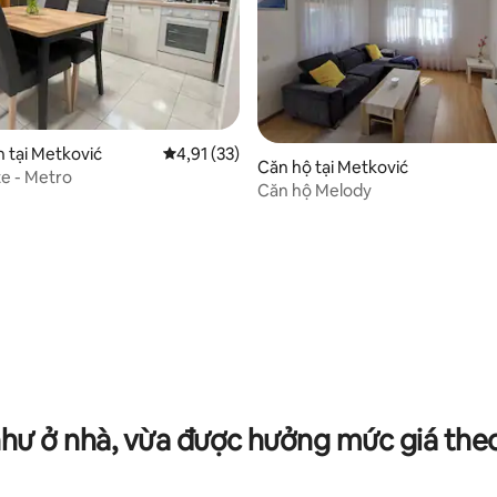
 tại Metković
Xếp hạng trung bình 4,91/5, 33 đánh giá
4,91 (33)
Căn hộ tại Metković
te - Metro
Căn hộ Melody
h 5/5, 4 đánh giá
như ở nhà, vừa được hưởng mức giá the