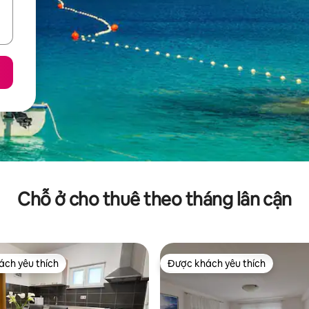
Chỗ ở cho thuê theo tháng lân cận
ch yêu thích
Được khách yêu thích
ch yêu thích
Được khách yêu thích