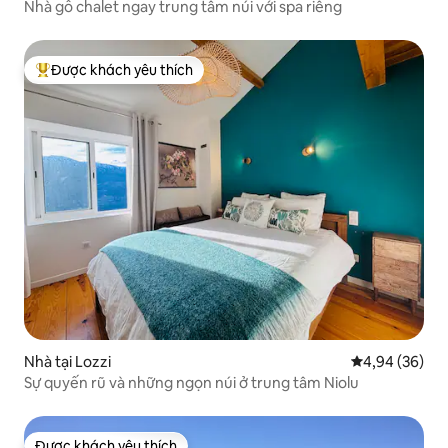
Nhà gỗ chalet ngay trung tâm núi với spa riêng
Được khách yêu thích
Được khách yêu thích nhất
Nhà tại Lozzi
Xếp hạng trun
4,94 (36)
Sự quyến rũ và những ngọn núi ở trung tâm Niolu
Được khách yêu thích