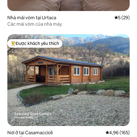
Nhà mái vòm tại Urtaca
Xếp hạng t
5 (29)
Các mái vòm của nhà máy
Được khách yêu thích
Được khách yêu thích nhất
Nơi ở tại Casamaccioli
Xếp hạng trung
4,96 (165)