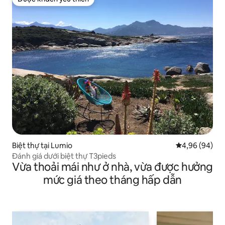
Được khách yêu thích
Biệt thự tại Lumio
Xếp hạng trun
4,96 (94)
Đánh giá dưới biệt thự T3pieds
Vừa thoải mái như ở nhà, vừa được hưởng
mức giá theo tháng hấp dẫn