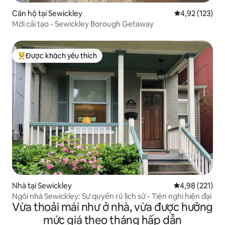
Căn hộ tại Sewickley
Xếp hạng trung
4,92 (123)
Mới cải tạo - Sewickley Borough Getaway
Được khách yêu thích
Được khách yêu thích nhất
Nhà tại Sewickley
Xếp hạng trung
4,98 (221)
Ngôi nhà Sewickley: Sự quyến rũ lịch sử - Tiện nghi hiện đại
Vừa thoải mái như ở nhà, vừa được hưởng
mức giá theo tháng hấp dẫn