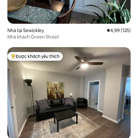
Nhà tại Sewickley
Xếp hạng trung
4,99 (125)
Nhà khách Green Street
Được khách yêu thích
Được khách yêu thích nhất