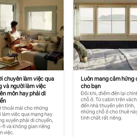
i chuyên làm việc qua
Luôn mang cảm hứng 
 và người làm việc
cho bạn
ên môn hay phải di
Đôi khi, điểm đến lại chín
chỗ ở. Từ cabin trên vách
ển
đến nhà thuyền yên tĩnh,
 thoải mái cho những
những chỗ ở cho thuê nà
 làm việc qua mạng hay
tính chất rất riêng.
g xuyên phải di chuyển,
-fi và không gian riêng
m việc.