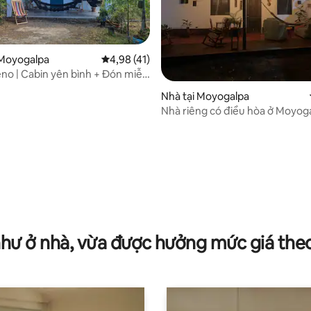
 Moyogalpa
Xếp hạng trung bình 4,98/5, 41 đánh giá
4,98 (41)
eno | Cabin yên bình + Đón miễn
ng
2/5, 123 đánh giá
Nhà tại Moyogalpa
Nhà riêng có điều hòa ở Moyog
như ở nhà, vừa được hưởng mức giá the