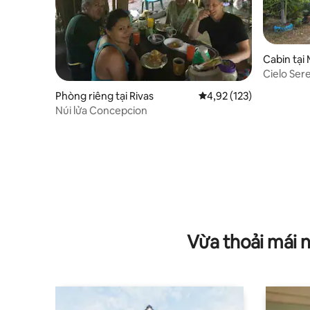
Cabin tại
Cielo Ser
phí tại cả
Phòng riêng tại Rivas
Xếp hạng trung bình 4,9
4,92 (123)
Núi lửa Concepcion
Vừa thoải mái 