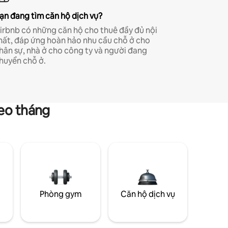
ạn đang tìm căn hộ dịch vụ?
irbnb có những căn hộ cho thuê đầy đủ nội
hất, đáp ứng hoàn hảo nhu cầu chỗ ở cho
hân sự, nhà ở cho công ty và người đang
huyển chỗ ở.
heo tháng
g
Phòng gym
Căn hộ dịch vụ