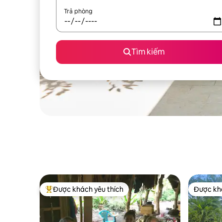
Trả phòng
Tìm kiếm
Được khách yêu thích
Được khá
Được khách yêu thích nhất
Được khá