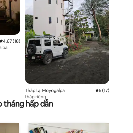
Xếp hạng trung bình 4,67/5, 18 đánh giá
4,67 (18)
alpa.
Tháp tại Moyogalpa
Xếp hạng trung bìn
5 (17)
tháp riêng
o tháng hấp dẫn