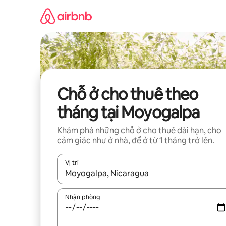
Chuyển
đến
nội
dung
Chỗ ở cho thuê theo
tháng tại Moyogalpa
Khám phá những chỗ ở cho thuê dài hạn, cho
cảm giác như ở nhà, để ở từ 1 tháng trở lên.
Vị trí
Khi có kết quả, hãy điều hướng bằng phím mũi t
Nhận phòng