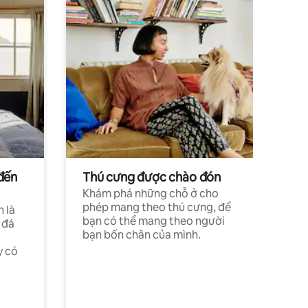
đến
Thú cưng được chào đón
Khám phá những chỗ ở cho
phép mang theo thú cưng, để
h là
bạn có thể mang theo người
 đá
bạn bốn chân của mình.
y có