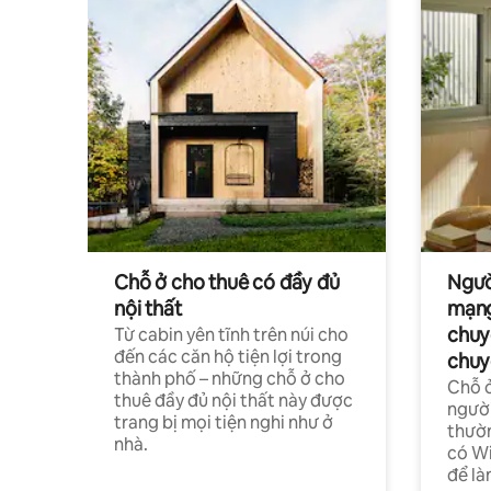
Chỗ ở cho thuê có đầy đủ
Ngườ
nội thất
mạng
chuy
Từ cabin yên tĩnh trên núi cho
đến các căn hộ tiện lợi trong
chuy
thành phố – những chỗ ở cho
Chỗ ở
thuê đầy đủ nội thất này được
người
trang bị mọi tiện nghi như ở
thườn
nhà.
có Wi
để là