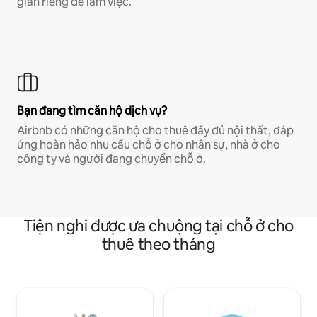
gian riêng để làm việc.
Bạn đang tìm căn hộ dịch vụ?
Airbnb có những căn hộ cho thuê đầy đủ nội thất, đáp
ứng hoàn hảo nhu cầu chỗ ở cho nhân sự, nhà ở cho
công ty và người đang chuyển chỗ ở.
Tiện nghi được ưa chuộng tại chỗ ở cho
thuê theo tháng