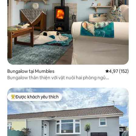
Bungalow tại Mumbles
Xếp hạng trung
4,97 (152)
Bungalow thân thiện với vật nuôi hai phòng ngủ
Sweetwater
Được khách yêu thích
Được khách yêu thích nhất