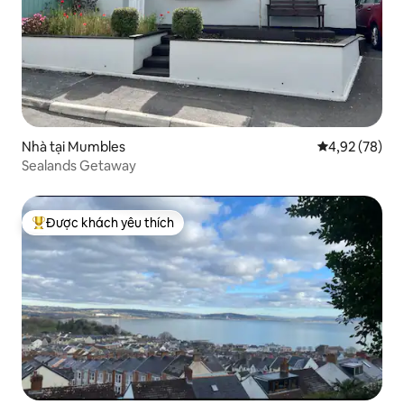
Nhà tại Mumbles
Xếp hạng trun
4,92 (78)
Sealands Getaway
Được khách yêu thích
Được khách yêu thích nhất