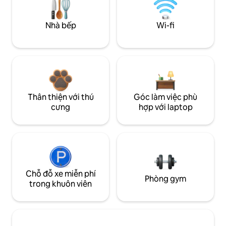
Nhà bếp
Wi-fi
Thân thiện với thú
Góc làm việc phù
cưng
hợp với laptop
Chỗ đỗ xe miễn phí
Phòng gym
trong khuôn viên