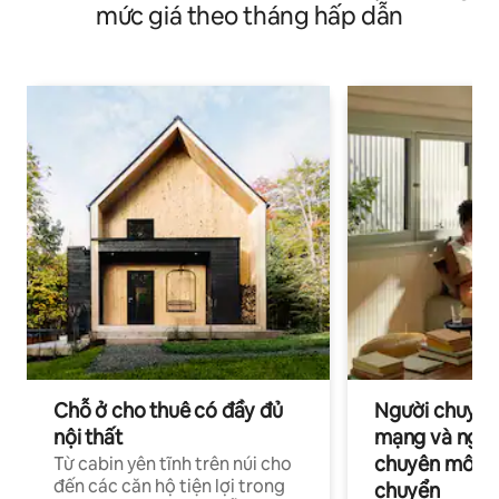
mức giá theo tháng hấp dẫn
Chỗ ở cho thuê có đầy đủ
Người chuyên
nội thất
mạng và ngườ
chuyên môn ha
Từ cabin yên tĩnh trên núi cho
đến các căn hộ tiện lợi trong
chuyển