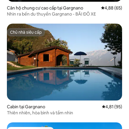
Căn hộ chung cư cao cấp tại Gargnano
Xếp hạng trun
4,88 (65)
Nhìn ra bến du thuyền Gargnano - BÃI ĐỖ XE
Chủ nhà siêu cấp
Chủ nhà siêu cấp
Cabin tại Gargnano
Xếp hạng trun
4,81 (95)
Thiên nhiên, hòa bình và tầm nhìn