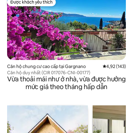
Được khách yêu thích
Được khách yêu thích
Căn hộ chung cư cao cấp tại Gargnano
Xếp hạng trung
4,92 (143)
Căn hộ duy nhất (CIR 017076-CNI-00177)
Vừa thoải mái như ở nhà, vừa được hưởng
mức giá theo tháng hấp dẫn