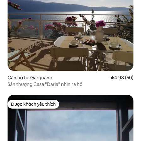
Căn hộ tại Gargnano
Xếp hạng trun
4,98 (50)
Sân thượng Casa "Daria" nhìn ra hồ
Được khách yêu thích
Được khách yêu thích