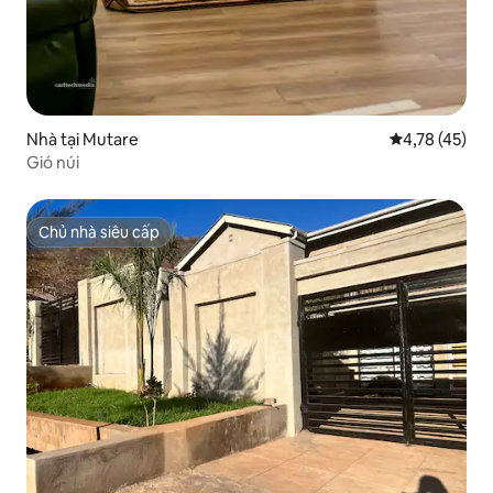
Nhà tại Mutare
Xếp hạng trun
4,78 (45)
Gió núi
Chủ nhà siêu cấp
Chủ nhà siêu cấp