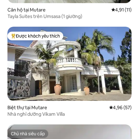
Căn hộ tại Mutare
Xếp hạng trun
4,91 (11)
Tayla Suites trên Umsasa (1 giường)
Được khách yêu thích
Được khách yêu thích nhất
Biệt thự tại Mutare
Xếp hạng trun
4,96 (57)
Nhà nghỉ dưỡng Vikam Villa
Chủ nhà siêu cấp
Chủ nhà siêu cấp