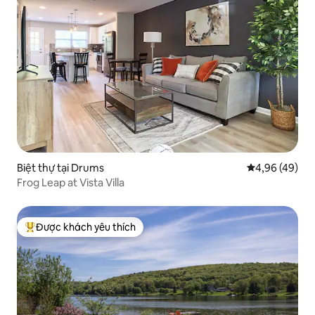
Biệt thự tại Drums
Xếp hạng trun
4,96 (49)
Frog Leap at Vista Villa
Được khách yêu thích
Được khách yêu thích nhất