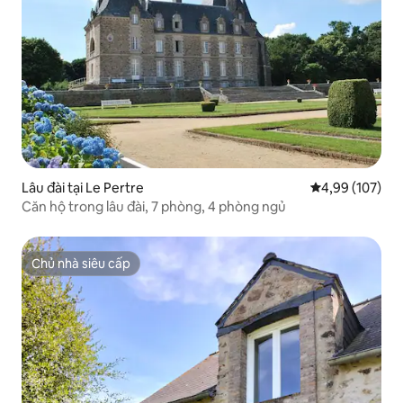
Lâu đài tại Le Pertre
Xếp hạng trung
4,99 (107)
Căn hộ trong lâu đài, 7 phòng, 4 phòng ngủ
Chủ nhà siêu cấp
Chủ nhà siêu cấp