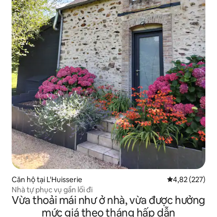
Căn hộ tại L'Huisserie
Xếp hạng trung
4,82 (227)
Nhà tự phục vụ gần lối đi
Vừa thoải mái như ở nhà, vừa được hưởng
mức giá theo tháng hấp dẫn