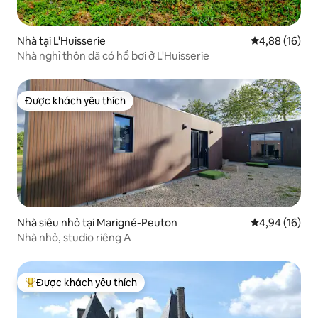
Nhà tại L'Huisserie
Xếp hạng trun
4,88 (16)
Nhà nghỉ thôn dã có hồ bơi ở L'Huisserie
Được khách yêu thích
Được khách yêu thích
Nhà siêu nhỏ tại Marigné-Peuton
Xếp hạng trun
4,94 (16)
Nhà nhỏ, studio riêng A
Được khách yêu thích
Được khách yêu thích nhất