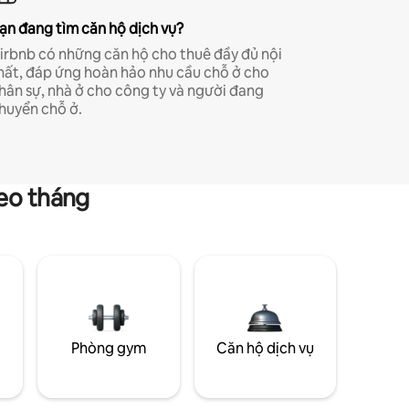
ạn đang tìm căn hộ dịch vụ?
irbnb có những căn hộ cho thuê đầy đủ nội
hất, đáp ứng hoàn hảo nhu cầu chỗ ở cho
hân sự, nhà ở cho công ty và người đang
huyển chỗ ở.
heo tháng
g
Phòng gym
Căn hộ dịch vụ