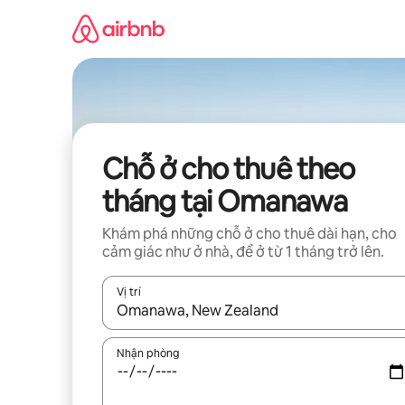
Chuyển
đến
nội
dung
Chỗ ở cho thuê theo
tháng tại Omanawa
Khám phá những chỗ ở cho thuê dài hạn, cho
cảm giác như ở nhà, để ở từ 1 tháng trở lên.
Vị trí
Khi có kết quả, hãy điều hướng bằng phím mũi t
Nhận phòng