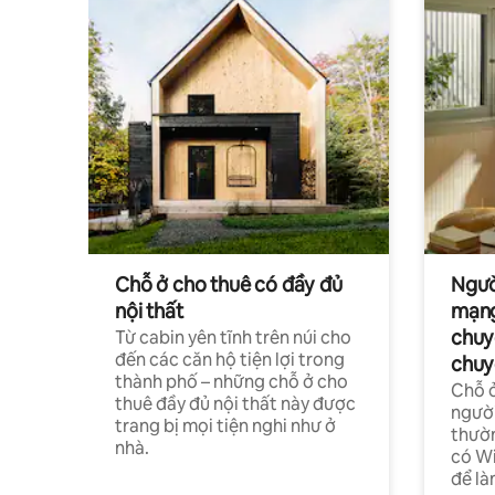
Chỗ ở cho thuê có đầy đủ
Ngườ
nội thất
mạng
chuy
Từ cabin yên tĩnh trên núi cho
đến các căn hộ tiện lợi trong
chuy
thành phố – những chỗ ở cho
Chỗ ở
thuê đầy đủ nội thất này được
người
trang bị mọi tiện nghi như ở
thườn
nhà.
có Wi
để là