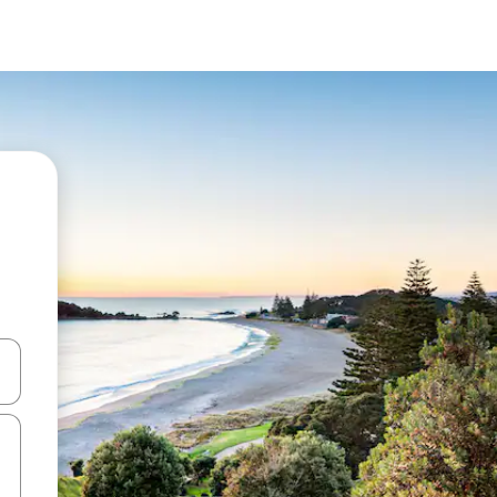
ên lên và xuống hoặc khám phá bằng các thao tác chạm hoặc vuốt.