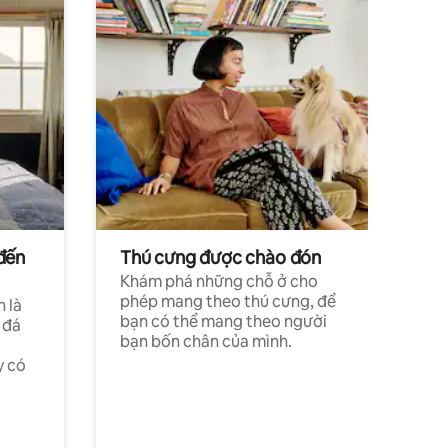
đến
Thú cưng được chào đón
Khám phá những chỗ ở cho
phép mang theo thú cưng, để
h là
bạn có thể mang theo người
 đá
bạn bốn chân của mình.
y có