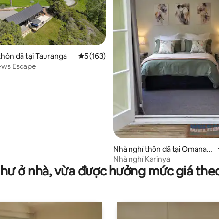
thôn dã tại Tauranga
Xếp hạng trung bình 5/5, 163 đánh giá
5 (163)
ews Escape
92/5, 12 đánh giá
Nhà nghỉ thôn dã tại Omanaw
a
Nhà nghỉ Karinya
như ở nhà, vừa được hưởng mức giá the