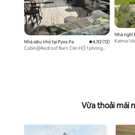
Nhà nghỉ 
Kaimai Vi
Nhà siêu nhỏ tại Pyes Pa
Xếp hạng trung bình 4,
4,92 (12)
Cabin@Redroof Barn Căn HỘ 1 phòng
ngủ
Vừa thoải mái 