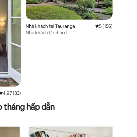
Nhà khách tại Tauranga
Xếp hạng trung bình
5 (156)
Nhà khách Orchard
Xếp hạng trung bình 4,97/5, 33 đánh giá
4,97 (33)
o tháng hấp dẫn