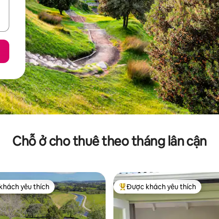
Chỗ ở cho thuê theo tháng lân cận
khách yêu thích
Được khách yêu thích
ch yêu thích nhất
Được khách yêu thích nhất