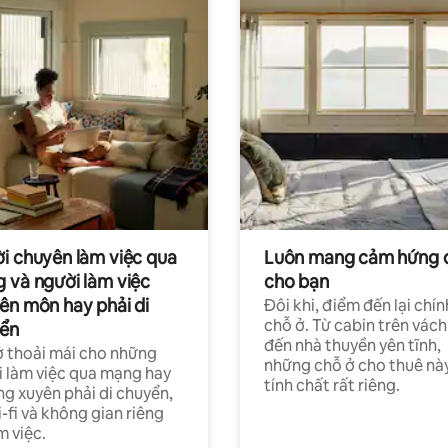
i chuyên làm việc qua
Luôn mang cảm hứng 
 và người làm việc
cho bạn
ên môn hay phải di
Đôi khi, điểm đến lại chín
chỗ ở. Từ cabin trên vách
ển
đến nhà thuyền yên tĩnh,
 thoải mái cho những
những chỗ ở cho thuê nà
 làm việc qua mạng hay
tính chất rất riêng.
g xuyên phải di chuyển,
-fi và không gian riêng
m việc.