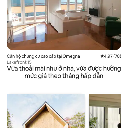
Căn hộ chung cư cao cấp tại Omegna
Xếp hạng trun
4,97 (78)
Lakefront 15
Vừa thoải mái như ở nhà, vừa được hưởng
mức giá theo tháng hấp dẫn