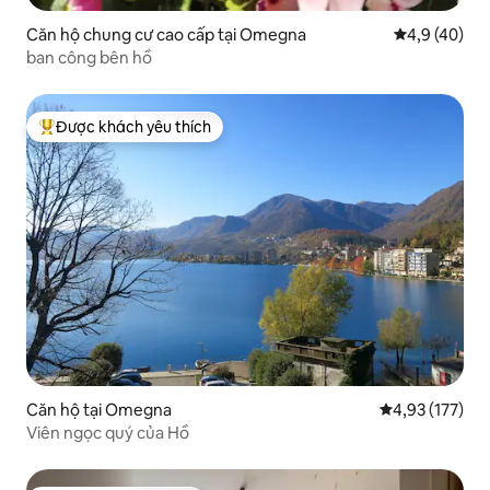
Căn hộ chung cư cao cấp tại Omegna
Xếp hạng tru
4,9 (40)
ban công bên hồ
Được khách yêu thích
Được khách yêu thích nhất
Căn hộ tại Omegna
Xếp hạng trung
4,93 (177)
Viên ngọc quý của Hồ