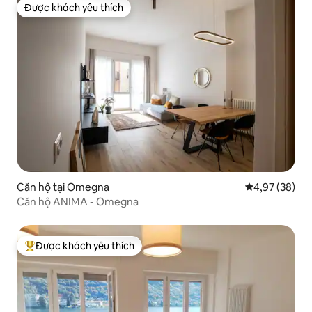
Được khách yêu thích
Được khách yêu thích
Căn hộ tại Omegna
Xếp hạng trun
4,97 (38)
Căn hộ ANIMA - Omegna
Được khách yêu thích
Được khách yêu thích nhất