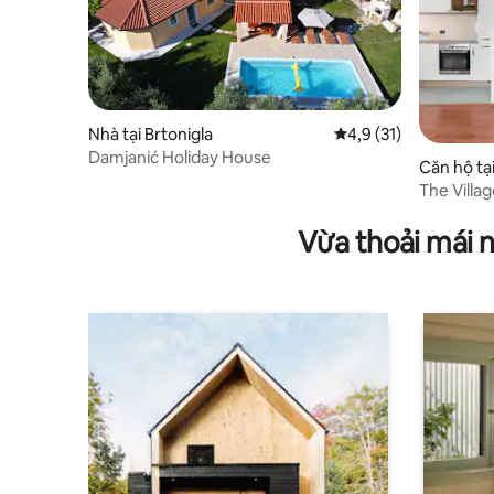
Nhà tại Brtonigla
Xếp hạng trung bình 4
4,9 (31)
Damjanić Holiday House
Căn hộ tại
The Villag
phút
Vừa thoải mái 