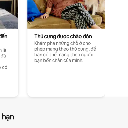
đến
Thú cưng được chào đón
Khám phá những chỗ ở cho
phép mang theo thú cưng, để
h là
bạn có thể mang theo người
 đá
bạn bốn chân của mình.
y có
i hạn