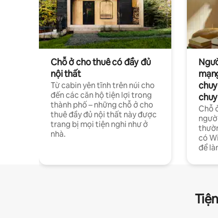
Chỗ ở cho thuê có đầy đủ
Ngườ
nội thất
mạng
chuy
Từ cabin yên tĩnh trên núi cho
đến các căn hộ tiện lợi trong
chuy
thành phố – những chỗ ở cho
Chỗ ở
thuê đầy đủ nội thất này được
người
trang bị mọi tiện nghi như ở
thườn
nhà.
có Wi
để là
Tiện