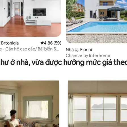
,9/5, 31 đánh giá
 Brtonigla
Xếp hạng trung bình 4,86/5, 59 đánh giá
4,86 (59)
e - Căn hộ cao cấp/ Bãi biển 5
Nhà tại Fiorini
Chancar by Interhome
như ở nhà, vừa được hưởng mức giá the