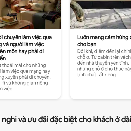
i chuyên làm việc qua
Luôn mang cảm hứng 
 và người làm việc
cho bạn
ên môn hay phải di
Đôi khi, điểm đến lại chín
chỗ ở. Từ cabin trên vách
ển
đến nhà thuyền yên tĩnh,
 thoải mái cho những
những chỗ ở cho thuê nà
 làm việc qua mạng hay
tính chất rất riêng.
g xuyên phải di chuyển,
-fi và không gian riêng
m việc.
 nghi và ưu đãi đặc biệt cho khách ở dà