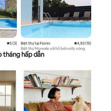
Xếp hạng trung bình 5/5, 3 đánh giá
5 (3)
Biệt thự tại Fiorini
Xếp hạng trung bình 4
4,93 (15)
Biệt thự Moreale với hồ bơi nước nóng
o tháng hấp dẫn