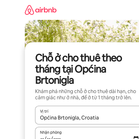
Chuyển
đến
nội
dung
Chỗ ở cho thuê theo
tháng tại Općina
Brtonigla
Khám phá những chỗ ở cho thuê dài hạn, cho
cảm giác như ở nhà, để ở từ 1 tháng trở lên.
Vị trí
Khi có kết quả, hãy điều hướng bằng phím mũi t
Nhận phòng