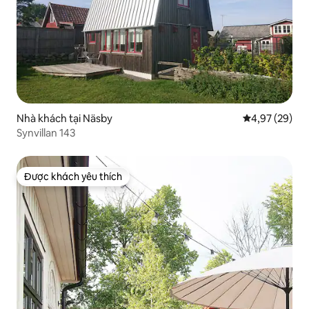
Nhà khách tại Näsby
Xếp hạng trun
4,97 (29)
Synvillan 143
Được khách yêu thích
Được khách yêu thích