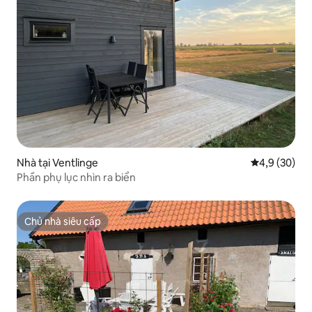
Nhà tại Ventlinge
Xếp hạng tru
4,9 (30)
Phần phụ lục nhìn ra biển
Chủ nhà siêu cấp
Chủ nhà siêu cấp