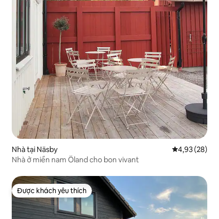
Nhà tại Näsby
Xếp hạng trun
4,93 (28)
Nhà ở miền nam Öland cho bon vivant
Được khách yêu thích
Được khách yêu thích