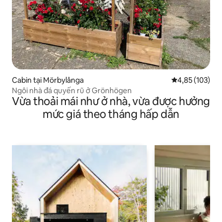
Cabin tại Mörbylånga
Xếp hạng trung
4,85 (103)
Ngôi nhà đá quyến rũ ở Grönhögen
Vừa thoải mái như ở nhà, vừa được hưởng
mức giá theo tháng hấp dẫn