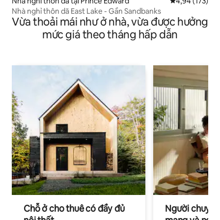
Nhà nghỉ thôn dã tại Prince Edward
Xếp hạng trung
4,94 (173)
Nhà nghỉ thôn dã East Lake - Gần Sandbanks
Vừa thoải mái như ở nhà, vừa được hưởng
mức giá theo tháng hấp dẫn
Chỗ ở cho thuê có đầy đủ
Người chuyên