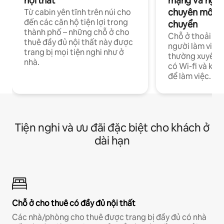
nội thất
mạng và ngườ
chuyên môn ha
Từ cabin yên tĩnh trên núi cho
đến các căn hộ tiện lợi trong
chuyển
thành phố – những chỗ ở cho
Chỗ ở thoải má
thuê đầy đủ nội thất này được
người làm việc
trang bị mọi tiện nghi như ở
thường xuyên p
nhà.
có Wi-fi và khô
để làm việc.
Tiện nghi và ưu đãi đặc biệt cho khách ở
dài hạn
Chỗ ở cho thuê có đầy đủ nội thất
Các nhà/phòng cho thuê được trang bị đầy đủ có nhà