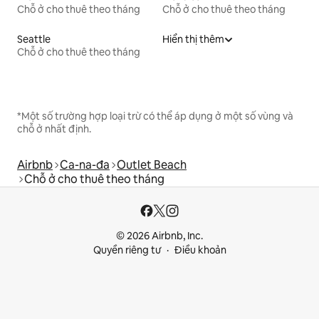
Chỗ ở cho thuê theo tháng
Chỗ ở cho thuê theo tháng
Seattle
Hiển thị thêm
Chỗ ở cho thuê theo tháng
*Một số trường hợp loại trừ có thể áp dụng ở một số vùng và
chỗ ở nhất định.
Airbnb
Ca-na-đa
Outlet Beach
Chỗ ở cho thuê theo tháng
© 2026 Airbnb, Inc.
Quyền riêng tư
Điều khoản