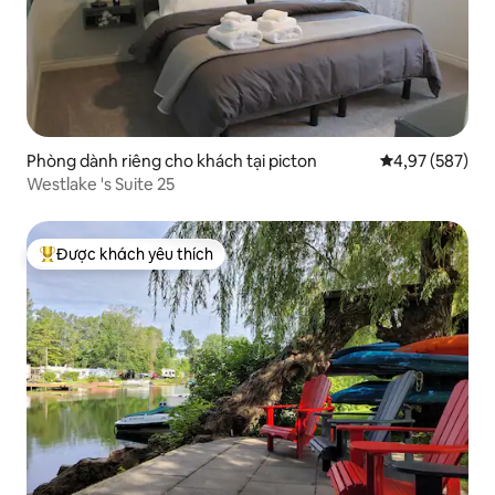
Phòng dành riêng cho khách tại picton
Xếp hạng trung
4,97 (587)
Westlake 's Suite 25
Được khách yêu thích
Được khách yêu thích nhất