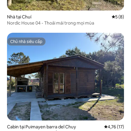
Nhà tại Chuí
Xếp hạng 
5 (8)
Nordic House 04 - Thoải mái trong mọi mùa
Chủ nhà siêu cấp
Chủ nhà siêu cấp
Cabin tại Puimayen barra del Chuy
Xếp hạng trun
4,76 (17)