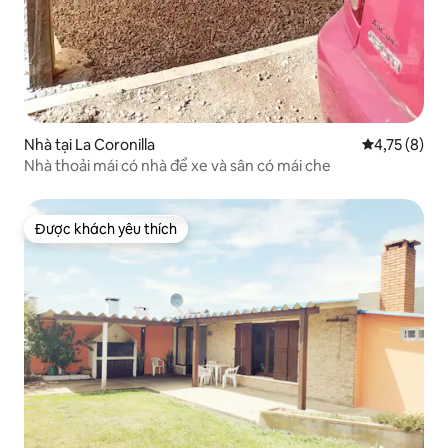
Nhà tại La Coronilla
Xếp hạng tru
4,75 (8)
Nhà thoải mái có nhà để xe và sân có mái che
Được khách yêu thích
Được khách yêu thích