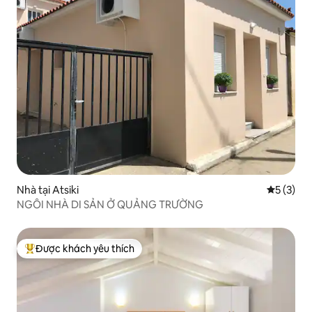
Nhà tại Atsiki
Xếp hạng 
5 (3)
NGÔI NHÀ DI SẢN Ở QUẢNG TRƯỜNG
Được khách yêu thích
Được khách yêu thích nhất