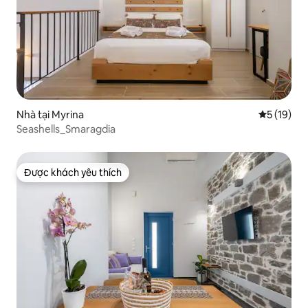
Nhà tại Myrina
Xếp hạng t
5 (19)
Seashells_Smaragdia
Được khách yêu thích
Được khách yêu thích