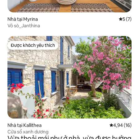
Nhà tại Myrina
Xếp hạng 
5 (7)
Vỏ sò_Janthina
Được khách yêu thích
Được khách yêu thích
Nhà tại Kallithea
Xếp hạng trun
4,94 (16)
Cửa sổ xanh dương
Vừa thoải mái như ở nhà, vừa được hưởng