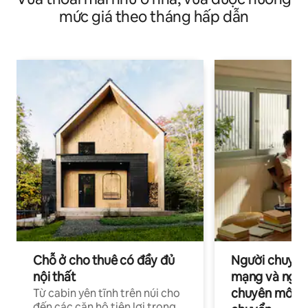
mức giá theo tháng hấp dẫn
Chỗ ở cho thuê có đầy đủ
Người chuyên
nội thất
mạng và ngườ
chuyên môn ha
Từ cabin yên tĩnh trên núi cho
đến các căn hộ tiện lợi trong