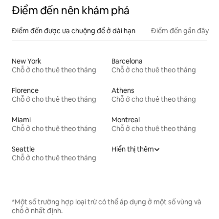
Điểm đến nên khám phá
Điểm đến được ưa chuộng để ở dài hạn
Điểm đến gần đây
New York
Barcelona
Chỗ ở cho thuê theo tháng
Chỗ ở cho thuê theo tháng
Florence
Athens
Chỗ ở cho thuê theo tháng
Chỗ ở cho thuê theo tháng
Miami
Montreal
Chỗ ở cho thuê theo tháng
Chỗ ở cho thuê theo tháng
Seattle
Hiển thị thêm
Chỗ ở cho thuê theo tháng
*Một số trường hợp loại trừ có thể áp dụng ở một số vùng và
chỗ ở nhất định.