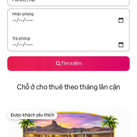
Nhận phòng
Trả phòng
Tìm kiếm
Chỗ ở cho thuê theo tháng lân cận
Được khách yêu thích
Được khách yêu thích