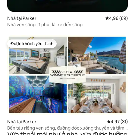
Nhà tại Parker
Xếp hạng trun
4,96 (69)
Nhà ven sông | 1 phút lái xe đến sông
Được khách yêu thích
Được khách yêu thích
Nhà tại Parker
Xếp hạng trun
4,97 (31)
Bến tàu riêng ven sông, đường dốc xuống thuyền và tầm
Vừa thoải mái như ở nhà, vừa được hưởng
nhìn ra sông!