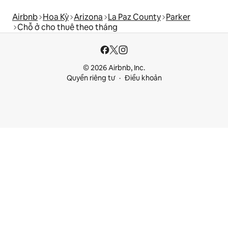
Airbnb
Hoa Kỳ
Arizona
La Paz County
Parker
Chỗ ở cho thuê theo tháng
© 2026 Airbnb, Inc.
Quyền riêng tư
Điều khoản