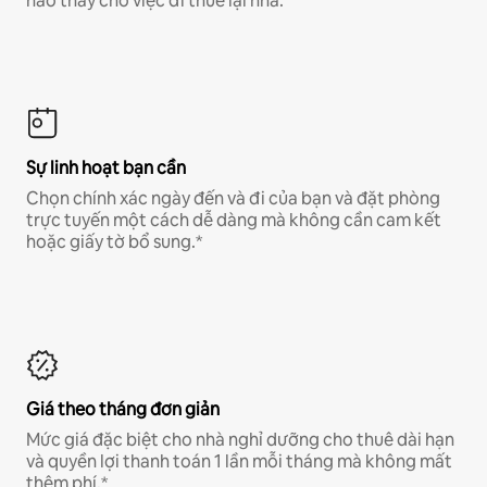
hảo thay cho việc đi thuê lại nhà.
Sự linh hoạt bạn cần
Chọn chính xác ngày đến và đi của bạn và đặt phòng
trực tuyến một cách dễ dàng mà không cần cam kết
hoặc giấy tờ bổ sung.*
Giá theo tháng đơn giản
Mức giá đặc biệt cho nhà nghỉ dưỡng cho thuê dài hạn
và quyền lợi thanh toán 1 lần mỗi tháng mà không mất
thêm phí.*