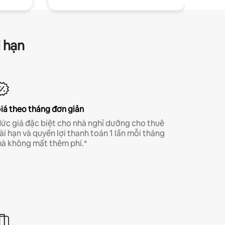
i hạn
iá theo tháng đơn giản
ức giá đặc biệt cho nhà nghỉ dưỡng cho thuê
ài hạn và quyền lợi thanh toán 1 lần mỗi tháng
à không mất thêm phí.*