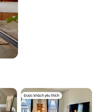
Được khách yêu thích
Được khách yêu thích