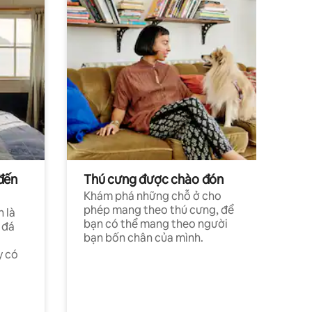
đến
Thú cưng được chào đón
Khám phá những chỗ ở cho
phép mang theo thú cưng, để
h là
bạn có thể mang theo người
 đá
bạn bốn chân của mình.
y có