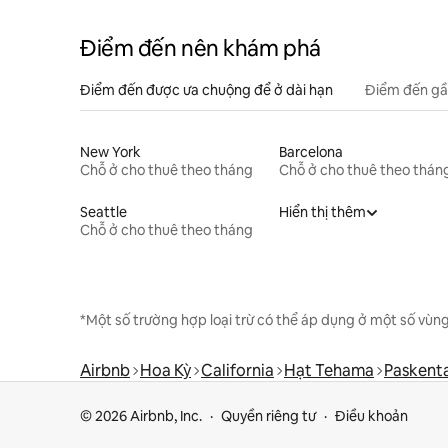
Điểm đến nên khám phá
Điểm đến được ưa chuộng để ở dài hạn
Điểm đến gầ
New York
Barcelona
Chỗ ở cho thuê theo tháng
Chỗ ở cho thuê theo thán
Seattle
Hiển thị thêm
Chỗ ở cho thuê theo tháng
*Một số trường hợp loại trừ có thể áp dụng ở một số vùng
Airbnb
Hoa Kỳ
California
Hạt Tehama
Paskent
© 2026 Airbnb, Inc.
Quyền riêng tư
Điều khoản