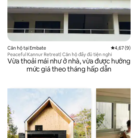
Căn hộ tại Embate
Xếp hạng tru
4,67 (9)
Peaceful Kannur Retreat| Căn hộ đầy đủ tiện nghi
Vừa thoải mái như ở nhà, vừa được hưởng
mức giá theo tháng hấp dẫn