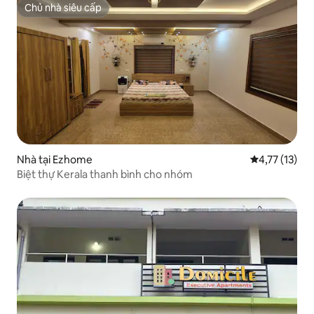
Chủ nhà siêu cấp
Chủ nhà siêu cấp
Nhà tại Ezhome
Xếp hạng trun
4,77 (13)
Biệt thự Kerala thanh bình cho nhóm