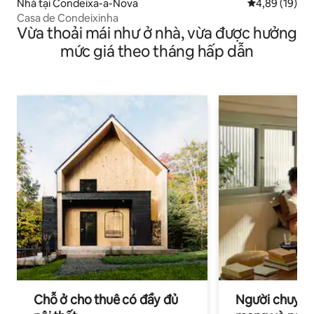
Nhà tại Condeixa-a-Nova
Xếp hạng trun
4,89 (19)
Casa de Condeixinha
Vừa thoải mái như ở nhà, vừa được hưởng
mức giá theo tháng hấp dẫn
Chỗ ở cho thuê có đầy đủ
Người chuyên