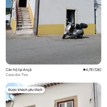
Căn hộ tại Ançã
Xếp hạng trung
4,78 (126)
Casa dos Tios
Được khách yêu thích
Được khách yêu thích