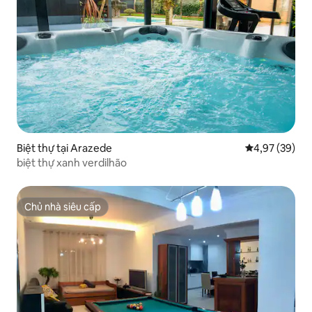
Biệt thự tại Arazede
Xếp hạng trun
4,97 (39)
biệt thự xanh verdilhão
Chủ nhà siêu cấp
Chủ nhà siêu cấp