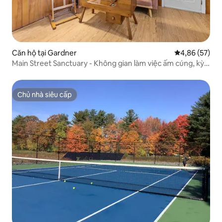
Căn hộ tại Gardner
Xếp hạng trun
4,86 (57)
Main Street Sanctuary - Không gian làm việc ấm cúng, kỳ
lạ
Chủ nhà siêu cấp
Chủ nhà siêu cấp