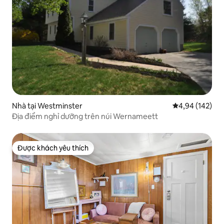
Nhà tại Westminster
Xếp hạng trung
4,94 (142)
Địa điểm nghỉ dưỡng trên núi Wernameett
Được khách yêu thích
Được khách yêu thích