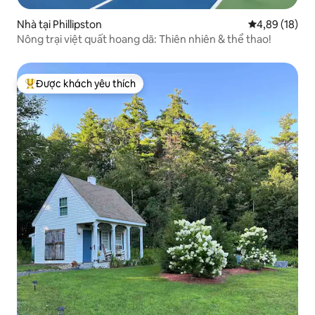
Nhà tại Phillipston
Xếp hạng trun
4,89 (18)
Nông trại việt quất hoang dã: Thiên nhiên & thể thao!
Được khách yêu thích
Được khách yêu thích nhất