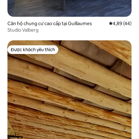
Căn hộ chung cư cao cấp tại Guillaumes
Xếp hạng trun
4,89 (44)
Studio Valberg
Được khách yêu thích
Được khách yêu thích