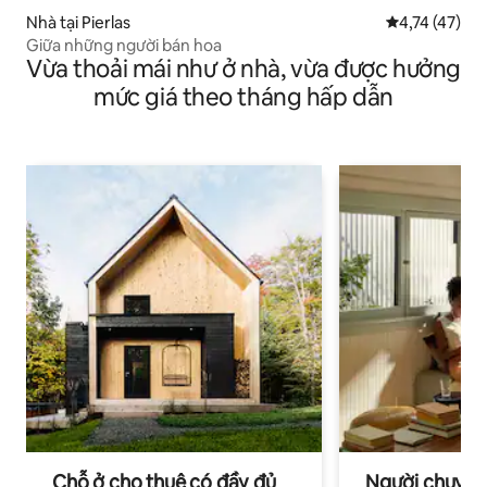
Nhà tại Pierlas
Xếp hạng trun
4,74 (47)
Giữa những người bán hoa
Vừa thoải mái như ở nhà, vừa được hưởng
mức giá theo tháng hấp dẫn
Chỗ ở cho thuê có đầy đủ
Người chuyên