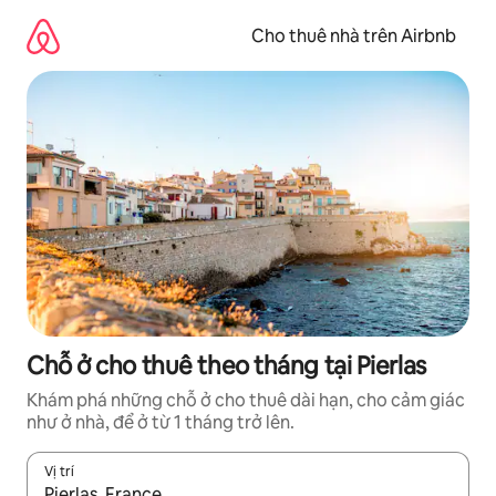
Chuyển
đến
Cho thuê nhà trên Airbnb
nội
dung
Chỗ ở cho thuê theo tháng tại Pierlas
Khám phá những chỗ ở cho thuê dài hạn, cho cảm giác
như ở nhà, để ở từ 1 tháng trở lên.
Vị trí
Khi có kết quả, hãy điều hướng bằng phím mũi tên lên và xuốn