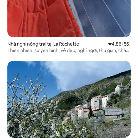
Nhà nghỉ nông trại tại La Rochette
Xếp hạng trun
4,86 (56)
Thiên nhiên, sự yên bình, vẻ đẹp, nghỉ ngơi, thư giãn, chào
đón 👍