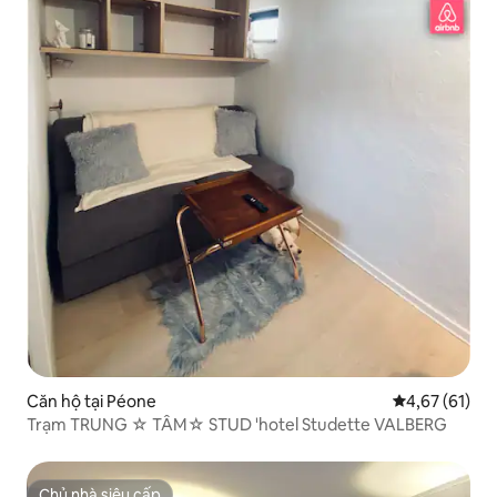
Căn hộ tại Péone
Xếp hạng trun
4,67 (61)
Trạm TRUNG ☆ TÂM☆ STUD 'hotel Studette VALBERG
Chủ nhà siêu cấp