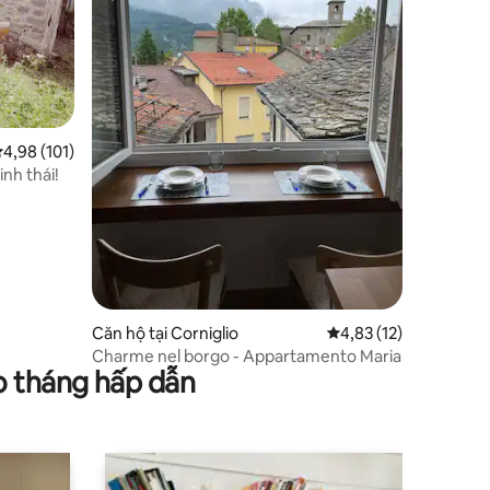
ếp hạng trung bình 4,98/5, 101 đánh giá
4,98 (101)
inh thái!
Căn hộ tại Corniglio
Xếp hạng trung bình 4
4,83 (12)
Charme nel borgo - Appartamento Maria
o tháng hấp dẫn