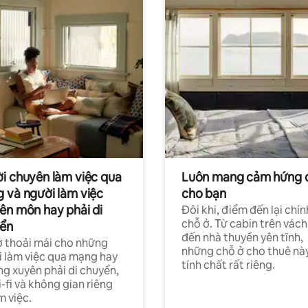
i chuyên làm việc qua
Luôn mang cảm hứng 
 và người làm việc
cho bạn
ên môn hay phải di
Đôi khi, điểm đến lại chín
chỗ ở. Từ cabin trên vách
ển
đến nhà thuyền yên tĩnh,
 thoải mái cho những
những chỗ ở cho thuê nà
 làm việc qua mạng hay
tính chất rất riêng.
g xuyên phải di chuyển,
-fi và không gian riêng
m việc.