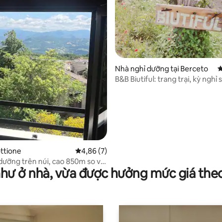
67/5, 43 đánh giá
Nhà nghỉ dưỡng tại Berceto
X
B&B Biutiful: trang trại, kỳ nghỉ s
ottione
Xếp hạng trung bình 4,86/5, 7 đánh giá
4,86 (7)
dưỡng trên núi, cao 850m so với
như ở nhà, vừa được hưởng mức giá the
 biển, tầm nhìn ngoạn mục