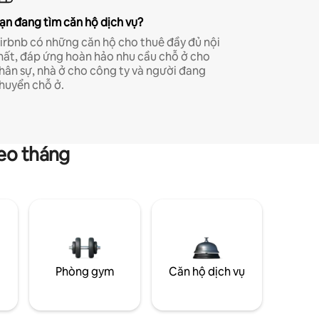
ạn đang tìm căn hộ dịch vụ?
irbnb có những căn hộ cho thuê đầy đủ nội
hất, đáp ứng hoàn hảo nhu cầu chỗ ở cho
hân sự, nhà ở cho công ty và người đang
huyển chỗ ở.
heo tháng
g
Phòng gym
Căn hộ dịch vụ