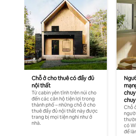
Chỗ ở cho thuê có đầy đủ
Ngườ
nội thất
mạng
chuy
Từ cabin yên tĩnh trên núi cho
đến các căn hộ tiện lợi trong
chuy
thành phố – những chỗ ở cho
Chỗ ở
thuê đầy đủ nội thất này được
người
trang bị mọi tiện nghi như ở
thườn
nhà.
có Wi
để là