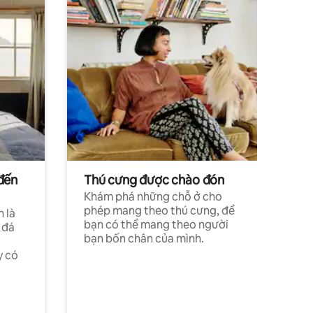
đến
Thú cưng được chào đón
Khám phá những chỗ ở cho
phép mang theo thú cưng, để
h là
bạn có thể mang theo người
 đá
bạn bốn chân của mình.
y có