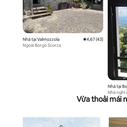
Nhà tại Valmozzola
Xếp hạng trung bình 4,
4,67 (43)
Ngoài Borgo Scorza
Nhà tại B
Nhà nghỉ 
Vừa thoải mái 
mực nước