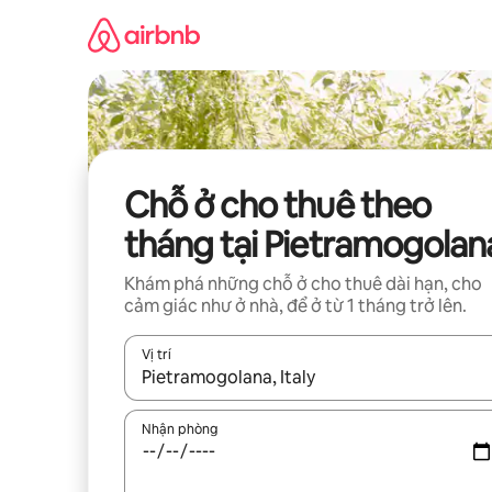
Chuyển
đến
nội
dung
Chỗ ở cho thuê theo
tháng tại Pietramogolan
Khám phá những chỗ ở cho thuê dài hạn, cho
cảm giác như ở nhà, để ở từ 1 tháng trở lên.
Vị trí
Khi có kết quả, hãy điều hướng bằng phím mũi t
Nhận phòng