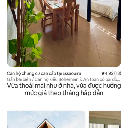
Căn hộ chung cư cao cấp tại Essaouira
Xếp hạng trun
4,92 (13)
Gần bãi biển / Căn hộ kiểu Bohemian & An toàn có bãi đỗ
Vừa thoải mái như ở nhà, vừa được hưởng
xe
mức giá theo tháng hấp dẫn