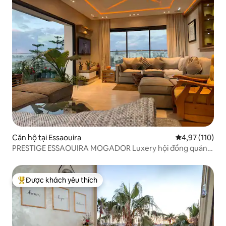
Căn hộ tại Essaouira
Xếp hạng trung
4,97 (110)
PRESTIGE ESSAOUIRA MOGADOR Luxery hội đồng quản
trị
Được khách yêu thích
Được khách yêu thích nhất