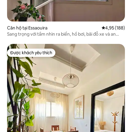
Căn hộ tại Essaouira
Xếp hạng trung
4,95 (188)
Sang trọng với tầm nhìn ra biển, hồ bơi, bãi đỗ xe và an
ninh
Được khách yêu thích
Được khách yêu thích