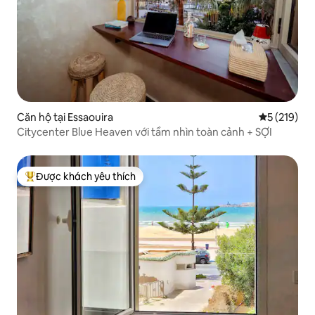
Căn hộ tại Essaouira
Xếp hạng tr
5 (219)
Citycenter Blue Heaven với tầm nhìn toàn cảnh + SỢI
Được khách yêu thích
Được khách yêu thích nhất