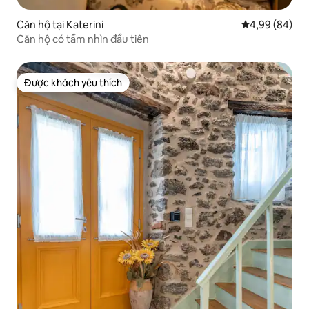
Căn hộ tại Katerini
Xếp hạng trun
4,99 (84)
Căn hộ có tầm nhìn đầu tiên
Được khách yêu thích
Được khách yêu thích