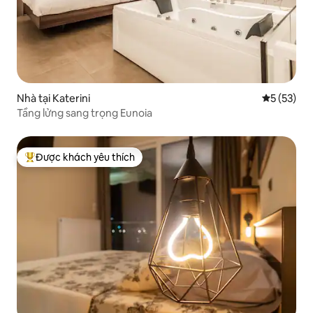
Nhà tại Katerini
Xếp hạng t
5 (53)
Tầng lửng sang trọng Eunoia
Được khách yêu thích
Được khách yêu thích nhất