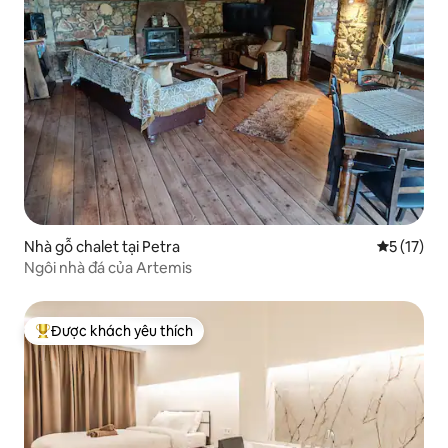
Nhà gỗ chalet tại Petra
Xếp hạng t
5 (17)
Ngôi nhà đá của Artemis
Được khách yêu thích
Được khách yêu thích nhất