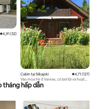
Xếp hạng trung bình 4,91/5, 32 đánh giá
4,91 (32)
Cabin tại Siikajoki
Xếp hạng trung bình 4,
4,71 (127)
Vào mùa hè ở Varese, có bơi lội và hoạt
o tháng hấp dẫn
động