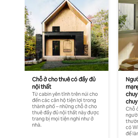
Chỗ ở cho thuê có đầy đủ
Ngườ
nội thất
mạng
chuy
Từ cabin yên tĩnh trên núi cho
đến các căn hộ tiện lợi trong
chuy
thành phố – những chỗ ở cho
Chỗ ở
thuê đầy đủ nội thất này được
người
trang bị mọi tiện nghi như ở
thườn
nhà.
có Wi
để là