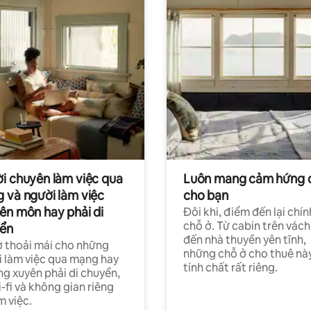
i chuyên làm việc qua
Luôn mang cảm hứng 
 và người làm việc
cho bạn
ên môn hay phải di
Đôi khi, điểm đến lại chín
chỗ ở. Từ cabin trên vách
ển
đến nhà thuyền yên tĩnh,
 thoải mái cho những
những chỗ ở cho thuê nà
 làm việc qua mạng hay
tính chất rất riêng.
g xuyên phải di chuyển,
-fi và không gian riêng
m việc.