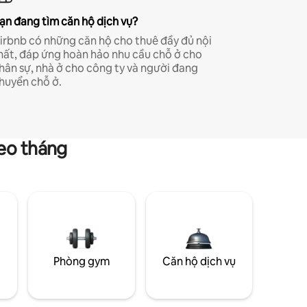
ạn đang tìm căn hộ dịch vụ?
irbnb có những căn hộ cho thuê đầy đủ nội
hất, đáp ứng hoàn hảo nhu cầu chỗ ở cho
hân sự, nhà ở cho công ty và người đang
huyển chỗ ở.
heo tháng
g
Phòng gym
Căn hộ dịch vụ