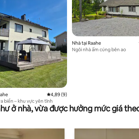
Nhà tại Raahe
Ngôi nhà ấm cúng bên ao
82/5, 51 đánh giá
aahe
Xếp hạng trung bình 4,89/5, 9 đánh giá
4,89 (9)
a biển – khu vực yên tĩnh
như ở nhà, vừa được hưởng mức giá the