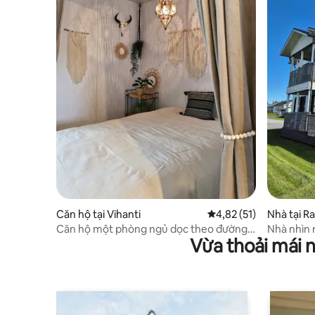
Căn hộ tại Vihanti
Xếp hạng trung bình 4,
4,82 (51)
Nhà tại R
Căn hộ một phòng ngủ dọc theo đường
Nhà nhìn r
Vừa thoải mái 
86 đến Oulu 45 phút.