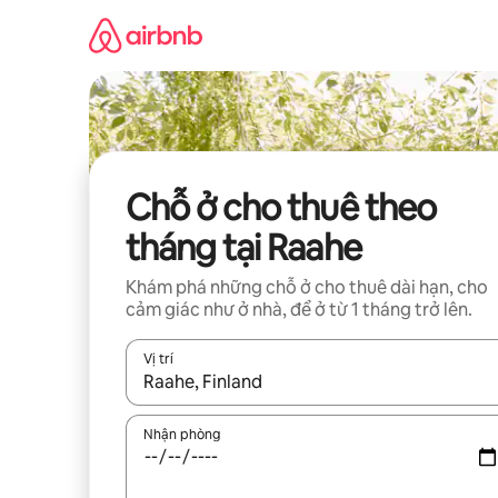
Chuyển
đến
nội
dung
Chỗ ở cho thuê theo
tháng tại Raahe
Khám phá những chỗ ở cho thuê dài hạn, cho
cảm giác như ở nhà, để ở từ 1 tháng trở lên.
Vị trí
Khi có kết quả, hãy điều hướng bằng phím mũi t
Nhận phòng