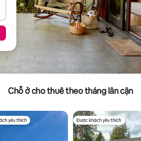
Chỗ ở cho thuê theo tháng lân cận
ch yêu thích
Được khách yêu thích
ch yêu thích
Được khách yêu thích