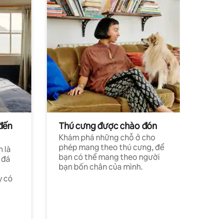
đến
Thú cưng được chào đón
Khám phá những chỗ ở cho
phép mang theo thú cưng, để
h là
bạn có thể mang theo người
 đá
bạn bốn chân của mình.
y có