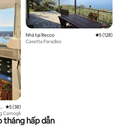
Nhà tại Recco
Xếp hạng trung bình
5 (128)
Casetta Paradiso
Xếp hạng trung bình 5/5, 38 đánh giá
5 (38)
ng Camogli
o tháng hấp dẫn