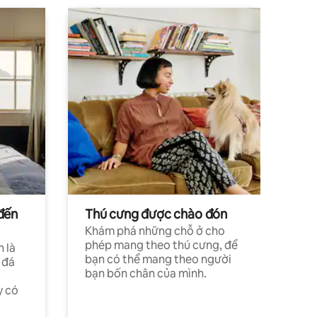
đến
Thú cưng được chào đón
Khám phá những chỗ ở cho
phép mang theo thú cưng, để
h là
bạn có thể mang theo người
 đá
bạn bốn chân của mình.
y có