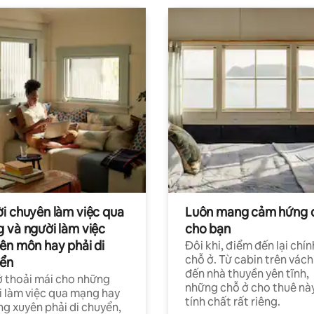
i chuyên làm việc qua
Luôn mang cảm hứng 
 và người làm việc
cho bạn
ên môn hay phải di
Đôi khi, điểm đến lại chín
chỗ ở. Từ cabin trên vách
ển
đến nhà thuyền yên tĩnh,
 thoải mái cho những
những chỗ ở cho thuê nà
 làm việc qua mạng hay
tính chất rất riêng.
g xuyên phải di chuyển,