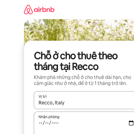
Chuyển
đến
nội
dung
Chỗ ở cho thuê theo
tháng tại Recco
Khám phá những chỗ ở cho thuê dài hạn, cho
cảm giác như ở nhà, để ở từ 1 tháng trở lên.
Vị trí
Khi có kết quả, hãy điều hướng bằng phím mũi t
Nhận phòng