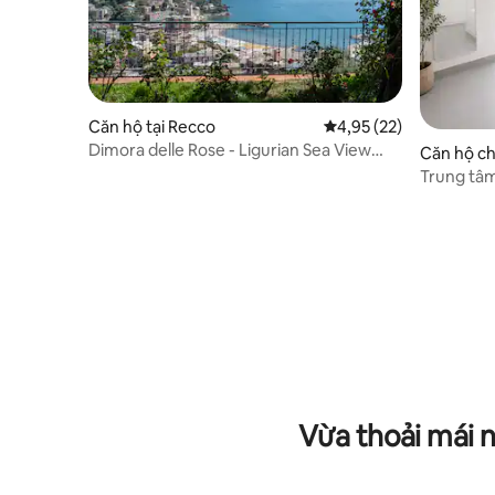
Căn hộ tại Recco
Xếp hạng trung bình 4,
4,95 (22)
Dimora delle Rose - Ligurian Sea View
Căn hộ ch
Estate
ecco
Trung tâm
biển 2 ph
Vừa thoải mái 