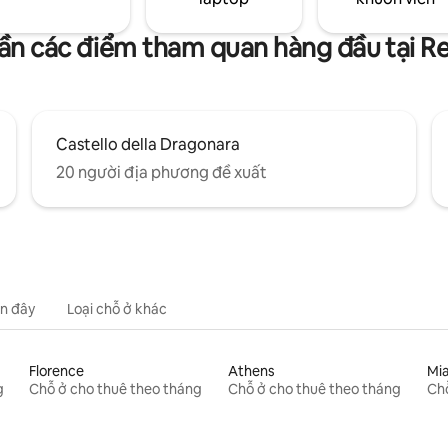
ần các điểm tham quan hàng đầu tại R
Castello della Dragonara
20 người địa phương đề xuất
n đây
Loại chỗ ở khác
Florence
Athens
Mi
g
Chỗ ở cho thuê theo tháng
Chỗ ở cho thuê theo tháng
Chỗ