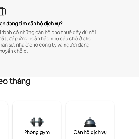
ạn đang tìm căn hộ dịch vụ?
irbnb có những căn hộ cho thuê đầy đủ nội
hất, đáp ứng hoàn hảo nhu cầu chỗ ở cho
hân sự, nhà ở cho công ty và người đang
huyển chỗ ở.
heo tháng
g
Phòng gym
Căn hộ dịch vụ