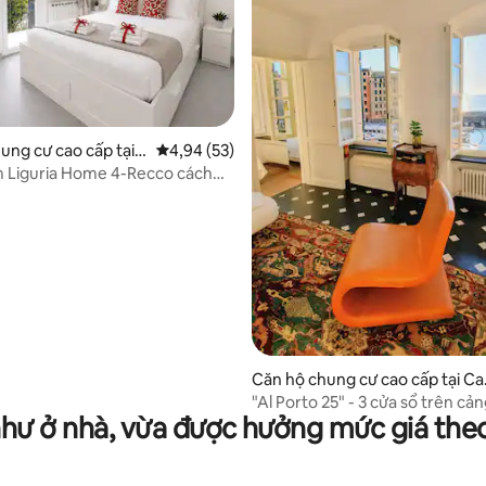
95/5, 22 đánh giá
ung cư cao cấp tại R
Xếp hạng trung bình 4,94/5, 53 đánh giá
4,94 (53)
 Liguria Home 4-Recco cách
út
Căn hộ chung cư cao cấp tại Ca
mogli
"Al Porto 25" - 3 cửa sổ trên cả
như ở nhà, vừa được hưởng mức giá the