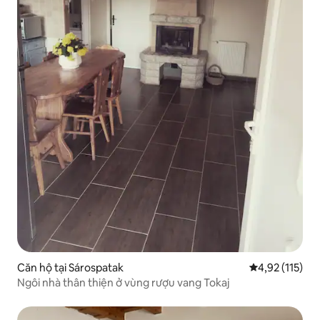
Căn hộ tại Sárospatak
Xếp hạng trung
4,92 (115)
Ngôi nhà thân thiện ở vùng rượu vang Tokaj