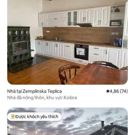
Nhà tại Zemplínska Teplica
Xếp hạng trun
4,86 (74)
Nhà đá nông thôn, khu vực Košice
Được khách yêu thích
Được khách yêu thích nhất