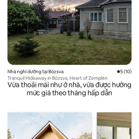
Nhà nghỉ dưỡng tại Bózsva
Xếp hạng t
5 (10)
Tranquil Hideaway in Bózsva, Heart of Zemplén
Vừa thoải mái như ở nhà, vừa được hưởng
mức giá theo tháng hấp dẫn