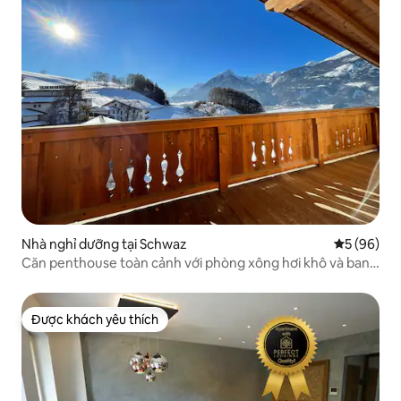
Nhà nghỉ dưỡng tại Schwaz
Xếp hạng t
5 (96)
Căn penthouse toàn cảnh với phòng xông hơi khô và ban
công rộng
Được khách yêu thích
Được khách yêu thích