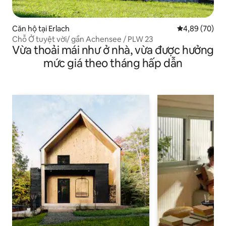
Căn hộ tại Erlach
Xếp hạng trun
4,89 (70)
Chỗ Ở tuyệt vời/ gần Achensee / PLW 23
Vừa thoải mái như ở nhà, vừa được hưởng
mức giá theo tháng hấp dẫn