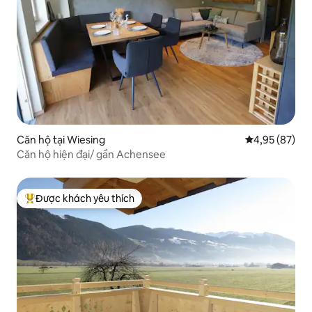
Căn hộ tại Wiesing
Xếp hạng trun
4,95 (87)
Căn hộ hiện đại/ gần Achensee
Được khách yêu thích
Được khách yêu thích nhất