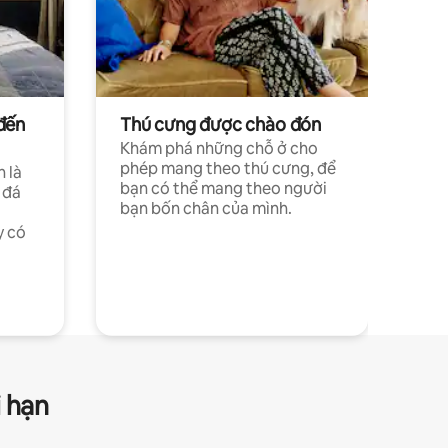
đến
Thú cưng được chào đón
Khám phá những chỗ ở cho
phép mang theo thú cưng, để
h là
bạn có thể mang theo người
 đá
bạn bốn chân của mình.
y có
i hạn