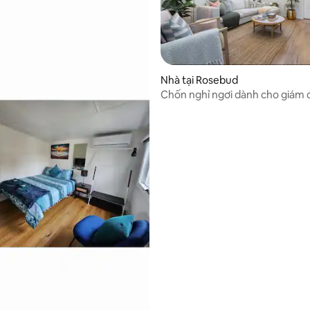
8/5, 603 đánh giá
Nhà tại Rosebud
Chốn nghỉ ngơi dành cho giám 
hành đối diện với bãi biển Rose
đẹp