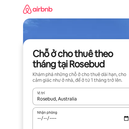
Chuyển
đến
nội
dung
Chỗ ở cho thuê theo
tháng tại Rosebud
Khám phá những chỗ ở cho thuê dài hạn, cho
cảm giác như ở nhà, để ở từ 1 tháng trở lên.
Vị trí
Khi có kết quả, hãy điều hướng bằng phím mũi t
Nhận phòng