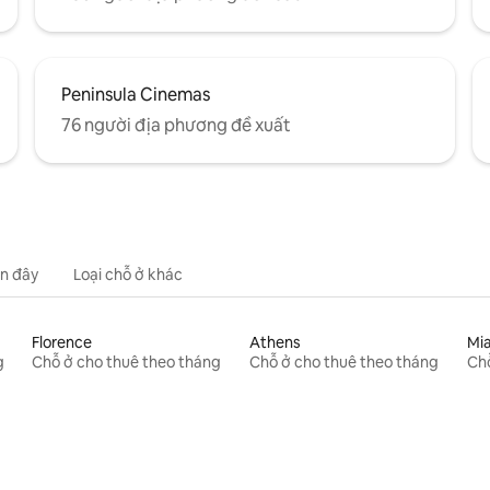
Peninsula Cinemas
76 người địa phương đề xuất
n đây
Loại chỗ ở khác
Florence
Athens
Mi
g
Chỗ ở cho thuê theo tháng
Chỗ ở cho thuê theo tháng
Chỗ