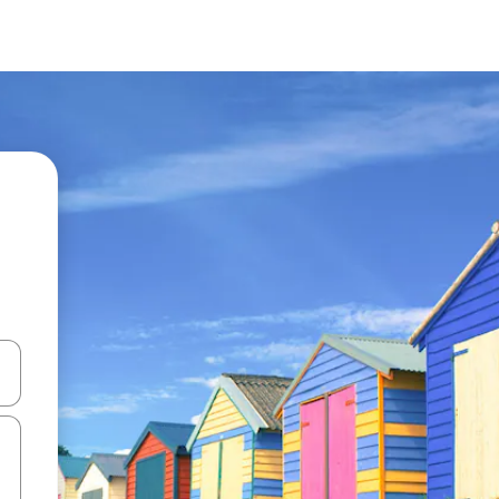
ên lên và xuống hoặc khám phá bằng các thao tác chạm hoặc vuốt.