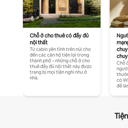
Chỗ ở cho thuê có đầy đủ
Ngườ
nội thất
mạng
chuy
Từ cabin yên tĩnh trên núi cho
đến các căn hộ tiện lợi trong
chuy
thành phố – những chỗ ở cho
Chỗ ở
thuê đầy đủ nội thất này được
người
trang bị mọi tiện nghi như ở
thườn
nhà.
có Wi
để là
Tiện