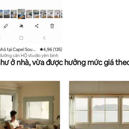
nhỏ tại Capel Soun
Xếp hạng trung bình 4,96/5, 135 đánh giá
4,96 (135)
dưỡng căn HỘ studio yên bình
như ở nhà, vừa được hưởng mức giá the