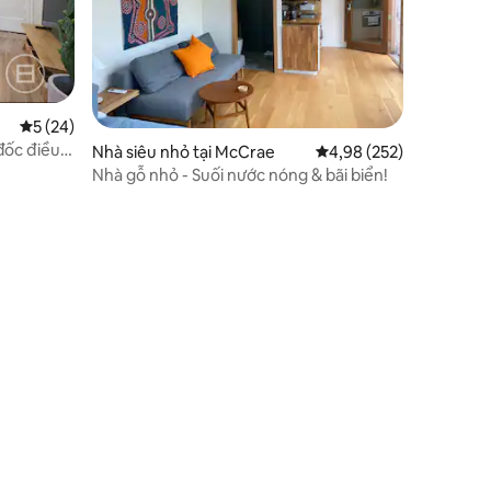
Xếp hạng trung bình 5/5, 24 đánh giá
5 (24)
đốc điều
Nhà siêu nhỏ tại McCrae
Xếp hạng trung bình 4,
4,98 (252)
bud tuyệt
Nhà gỗ nhỏ - Suối nước nóng & bãi biển!