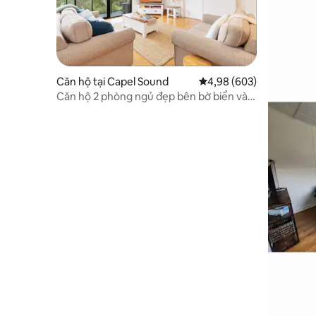
Căn hộ tại Capel Sound
Xếp hạng trung bình 4,9
4,98 (603)
Căn hộ 2 phòng ngủ đẹp bên bờ biển và
tầm nhìn mặt trời mọc