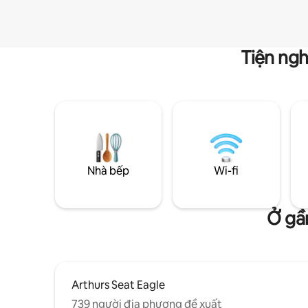
Tiện ngh
Nhà bếp
Wi-fi
Ở gầ
Arthurs Seat Eagle
739 người địa phương đề xuất