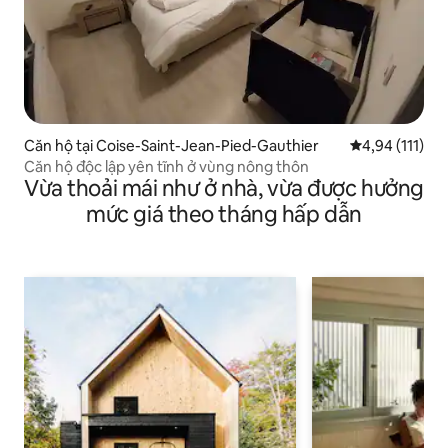
Căn hộ tại Coise-Saint-Jean-Pied-Gauthier
Xếp hạng trung
4,94 (111)
Căn hộ độc lập yên tĩnh ở vùng nông thôn
Vừa thoải mái như ở nhà, vừa được hưởng
mức giá theo tháng hấp dẫn