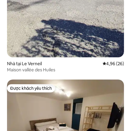
Nhà tại Le Verneil
Xếp hạng trun
4,96 (26)
Maison vallée des Huiles
Được khách yêu thích
Được khách yêu thích