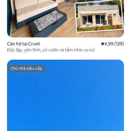
Căn hộ tại Cruet
Xếp hạng trung
4,99 (129)
Độc lập, yên tĩnh, có vườn và tầm nhìn ra núi
Chủ nhà siêu cấp
Chủ nhà siêu cấp