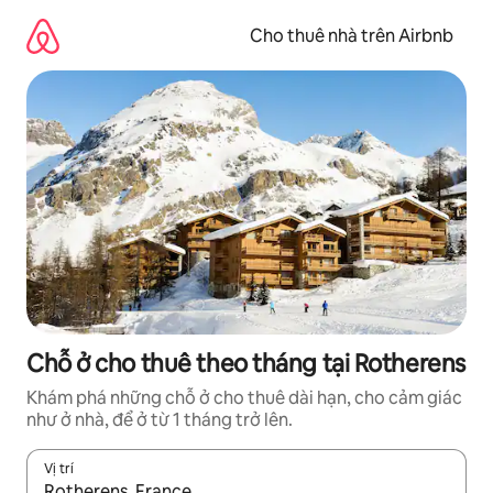
Chuyển
đến
Cho thuê nhà trên Airbnb
nội
dung
Chỗ ở cho thuê theo tháng tại Rotherens
Khám phá những chỗ ở cho thuê dài hạn, cho cảm giác
như ở nhà, để ở từ 1 tháng trở lên.
Vị trí
Khi có kết quả, hãy điều hướng bằng phím mũi tên lên và xuốn