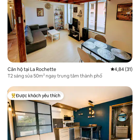
Căn hộ tại La Rochette
Xếp hạng trun
4,84 (31)
T2 sáng sủa 50m² ngay trung tâm thành phố
Được khách yêu thích
Được khách yêu thích nhất