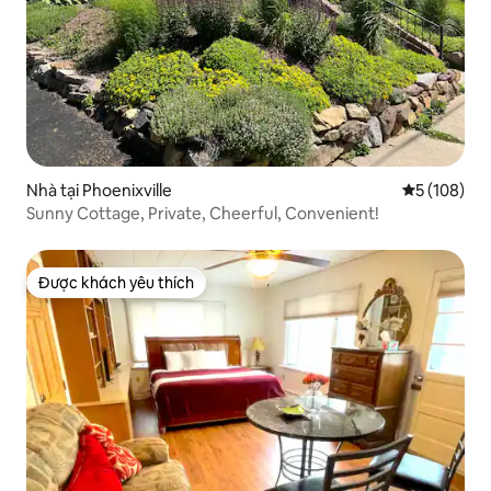
Nhà tại Phoenixville
Xếp hạng tr
5 (108)
Sunny Cottage, Private, Cheerful, Convenient!
Được khách yêu thích
Được khách yêu thích