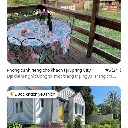
Phòng dành riêng cho khách tại Spring City
Xếp hạng tr
5 (241)
Địa điểm nghỉ dưỡng tại một trang trại ngựa, Trang trại
Bryn Taran
Được khách yêu thích
Được khách yêu thích nhất