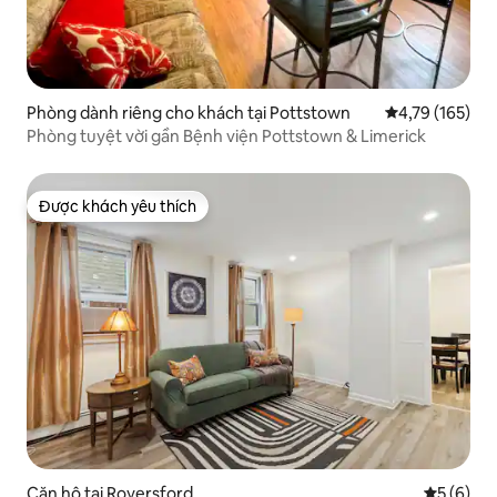
Phòng dành riêng cho khách tại Pottstown
Xếp hạng trung
4,79 (165)
Phòng tuyệt vời gần Bệnh viện Pottstown & Limerick
Được khách yêu thích
Được khách yêu thích
Căn hộ tại Royersford
Xếp hạng 
5 (6)