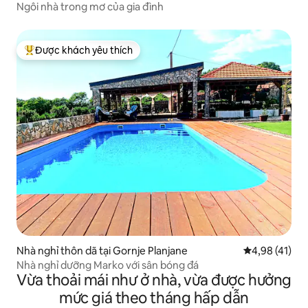
Ngôi nhà trong mơ của gia đình
Được khách yêu thích
Được khách yêu thích nhất
Nhà nghỉ thôn dã tại Gornje Planjane
Xếp hạng trun
4,98 (41)
Nhà nghỉ dưỡng Marko với sân bóng đá
Vừa thoải mái như ở nhà, vừa được hưởng
mức giá theo tháng hấp dẫn