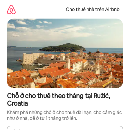
Chuyển
đến
Cho thuê nhà trên Airbnb
nội
dung
Chỗ ở cho thuê theo tháng tại Ružić,
Croatia
Khám phá những chỗ ở cho thuê dài hạn, cho cảm giác
như ở nhà, để ở từ 1 tháng trở lên.