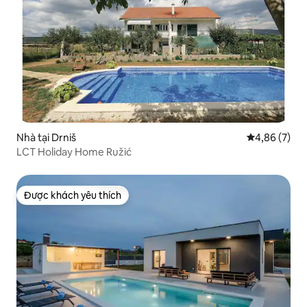
Nhà tại Drniš
Xếp hạng tru
4,86 (7)
LCT Holiday Home Ružić
Được khách yêu thích
Được khách yêu thích