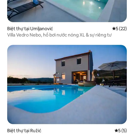
Biệt thự tại Umljanović
Xếp hạng t
5 (22)
Villa Vedro Nebo, hồ bơi nước nóng XL & sự riêng tư
Biệt thự tại Ružić
Xếp hạng 
5 (5)