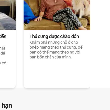
đến
Thú cưng được chào đón
Khám phá những chỗ ở cho
phép mang theo thú cưng, để
h là
bạn có thể mang theo người
 đá
bạn bốn chân của mình.
y có
i hạn