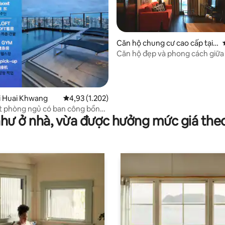
Căn hộ chung cư cao cấp tại
Krung Thep Maha Nakhon
Căn hộ đẹp và phong cách giữ
95/5, 19 đánh giá
i Huai Khwang
Xếp hạng trung bình 4,93/5, 1.202 đánh giá
4,93 (1.202)
 phòng ngủ có ban công bồn
như ở nhà, vừa được hưởng mức giá the
D4/ở 3 người/bể bơi trên sân
ần RCA/gần chợ đêm tàu
onglor