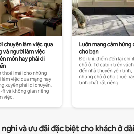
i chuyên làm việc qua
Luôn mang cảm hứng 
 và người làm việc
cho bạn
ên môn hay phải di
Đôi khi, điểm đến lại chín
chỗ ở. Từ cabin trên vách
ển
đến nhà thuyền yên tĩnh,
 thoải mái cho những
những chỗ ở cho thuê nà
 làm việc qua mạng hay
tính chất rất riêng.
g xuyên phải di chuyển,
-fi và không gian riêng
m việc.
 nghi và ưu đãi đặc biệt cho khách ở dà