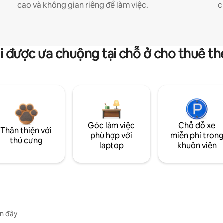
cao và không gian riêng để làm việc.
c
i được ưa chuộng tại chỗ ở cho thuê t
Góc làm việc
Chỗ đỗ xe
Thân thiện với
phù hợp với
miễn phí tron
thú cưng
laptop
khuôn viên
n đây