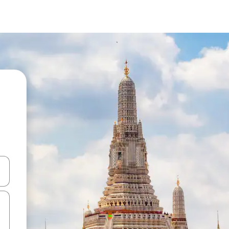
ên lên và xuống hoặc khám phá bằng các thao tác chạm hoặc vuốt.