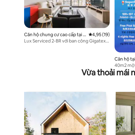
Căn hộ chung cư cao cấp tại K
Xếp hạng trung bình 4,
4,95 (19)
het Watthana
Lux Serviced 2-BR với ban công Gigatex
WiFi 800 sqf
Căn hộ tạ
40m2 một
Vừa thoải mái 
tắm LOFT-
thượng/g
hỏa/gần t