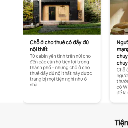
Chỗ ở cho thuê có đầy đủ
Ngườ
nội thất
mạng
chuy
Từ cabin yên tĩnh trên núi cho
đến các căn hộ tiện lợi trong
chuy
thành phố – những chỗ ở cho
Chỗ ở
thuê đầy đủ nội thất này được
người
trang bị mọi tiện nghi như ở
thườn
nhà.
có Wi
để là
Tiện