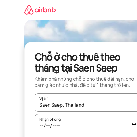
Chuyển
đến
nội
dung
Chỗ ở cho thuê theo
tháng tại Saen Saep
Khám phá những chỗ ở cho thuê dài hạn, cho
cảm giác như ở nhà, để ở từ 1 tháng trở lên.
Vị trí
Khi có kết quả, hãy điều hướng bằng phím mũi t
Nhận phòng