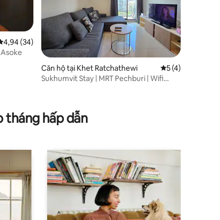
Xếp hạng trung bình 4,94/5, 34 đánh giá
4,94 (34)
a Asoke
Căn hộ tại Khet Ratchathewi
Xếp hạng trung bì
5 (4)
Sukhumvit Stay | MRT Pechburi | Wifi
nhanh
o tháng hấp dẫn