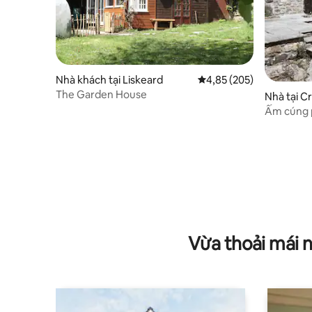
Nhà khách tại Liskeard
Xếp hạng trung bình 4,8
4,85 (205)
The Garden House
Nhà tại C
Ấm cúng p
Vừa thoải mái 