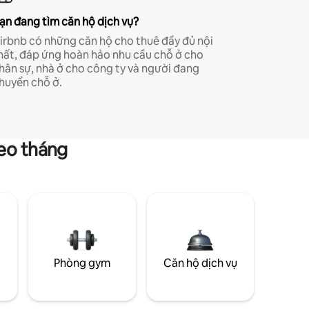
ạn đang tìm căn hộ dịch vụ?
irbnb có những căn hộ cho thuê đầy đủ nội
hất, đáp ứng hoàn hảo nhu cầu chỗ ở cho
hân sự, nhà ở cho công ty và người đang
huyển chỗ ở.
heo tháng
g
Phòng gym
Căn hộ dịch vụ