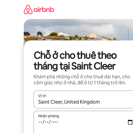
Chuyển
đến
nội
dung
Chỗ ở cho thuê theo
tháng tại Saint Cleer
Khám phá những chỗ ở cho thuê dài hạn, cho
cảm giác như ở nhà, để ở từ 1 tháng trở lên.
Vị trí
Khi có kết quả, hãy điều hướng bằng phím mũi t
Nhận phòng