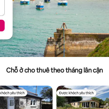
Chỗ ở cho thuê theo tháng lân cận
khách yêu thích
Được khách yêu thích
ch yêu thích nhất
Được khách yêu thích