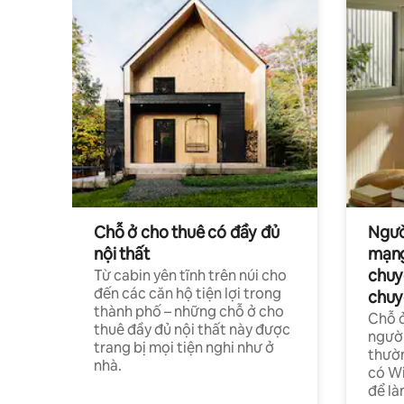
Chỗ ở cho thuê có đầy đủ
Ngườ
nội thất
mạng
chuy
Từ cabin yên tĩnh trên núi cho
đến các căn hộ tiện lợi trong
chuy
thành phố – những chỗ ở cho
Chỗ ở
thuê đầy đủ nội thất này được
người
trang bị mọi tiện nghi như ở
thườn
nhà.
có Wi
để là