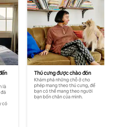
đến
Thú cưng được chào đón
Khám phá những chỗ ở cho
phép mang theo thú cưng, để
h là
bạn có thể mang theo người
 đá
bạn bốn chân của mình.
y có