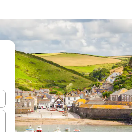
ên lên và xuống hoặc khám phá bằng các thao tác chạm hoặc vuốt.