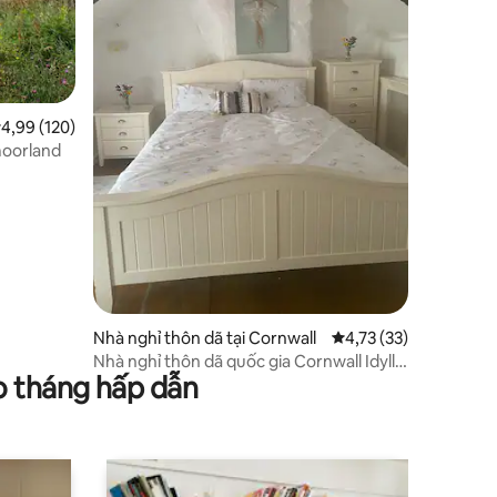
ếp hạng trung bình 4,99/5, 120 đánh giá
4,99 (120)
moorland
Nhà nghỉ thôn dã tại Cornwall
Xếp hạng trung bình 4
4,73 (33)
Nhà nghỉ thôn dã quốc gia Cornwall Idyllic
o tháng hấp dẫn
- St Cleer