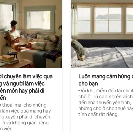
i chuyên làm việc qua
Luôn mang cảm hứng 
 và người làm việc
cho bạn
ên môn hay phải di
Đôi khi, điểm đến lại chín
chỗ ở. Từ cabin trên vách
ển
đến nhà thuyền yên tĩnh,
 thoải mái cho những
những chỗ ở cho thuê nà
 làm việc qua mạng hay
tính chất rất riêng.
g xuyên phải di chuyển,
-fi và không gian riêng
m việc.