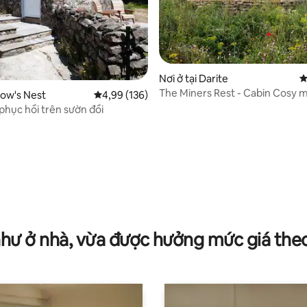
5/5, 205 đánh giá
Nơi ở tại Darite
X
The Miners Rest - Cabin Cosy 
row's Nest
Xếp hạng trung bình 4,99/5, 136 đánh giá
4,99 (136)
hục hồi trên sườn đồi
như ở nhà, vừa được hưởng mức giá the