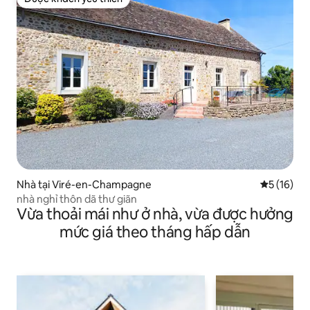
Được khách yêu thích
Nhà tại Viré-en-Champagne
Xếp hạng t
5 (16)
nhà nghỉ thôn dã thư giãn
Vừa thoải mái như ở nhà, vừa được hưởng
mức giá theo tháng hấp dẫn