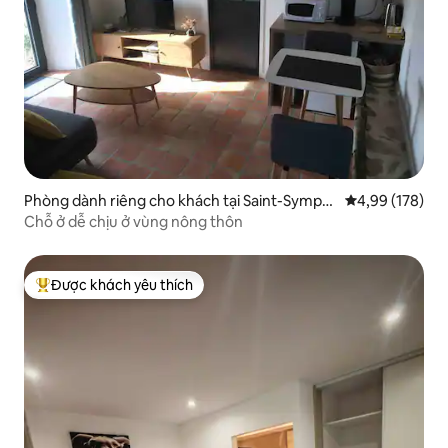
Phòng dành riêng cho khách tại Saint-Symph
Xếp hạng trung
4,99 (178)
orien
Chỗ ở dễ chịu ở vùng nông thôn
Được khách yêu thích
Được khách yêu thích nhất