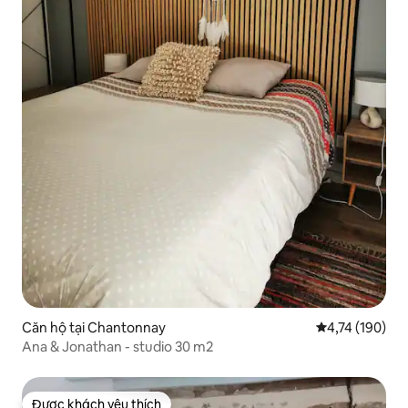
Căn hộ tại Chantonnay
Xếp hạng trung
4,74 (190)
Ana & Jonathan - studio 30 m2
Được khách yêu thích