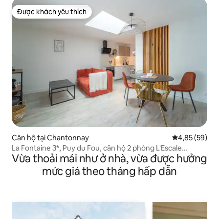
Được khách yêu thích
Được khách yêu thích
Căn hộ tại Chantonnay
Xếp hạng trun
4,85 (59)
La Fontaine 3*, Puy du Fou, căn hộ 2 phòng L'Escale
Vừa thoải mái như ở nhà, vừa được hưởng
Cocoon
mức giá theo tháng hấp dẫn