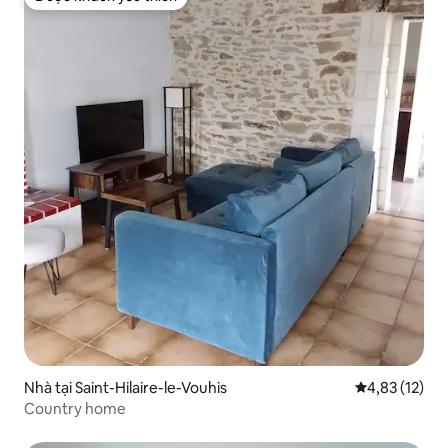
Được khách yêu thích
Nhà tại Saint-Hilaire-le-Vouhis
Xếp hạng trun
4,83 (12)
Country home