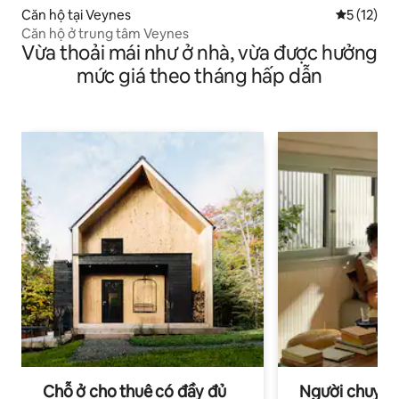
Căn hộ tại Veynes
Xếp hạng t
5 (12)
Căn hộ ở trung tâm Veynes
Vừa thoải mái như ở nhà, vừa được hưởng
mức giá theo tháng hấp dẫn
Chỗ ở cho thuê có đầy đủ
Người chuyên