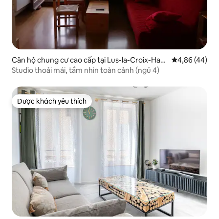
Căn hộ chung cư cao cấp tại Lus-la-Croix-Haut
Xếp hạng trun
4,86 (44)
e
Studio thoải mái, tầm nhìn toàn cảnh (ngủ 4)
Được khách yêu thích
Được khách yêu thích