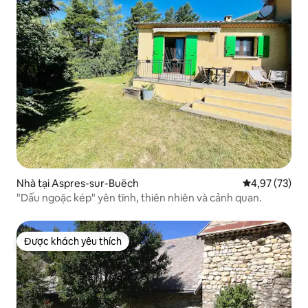
Nhà tại Aspres-sur-Buëch
Xếp hạng trun
4,97 (73)
"Dấu ngoặc kép" yên tĩnh, thiên nhiên và cảnh quan.
Được khách yêu thích
Được khách yêu thích