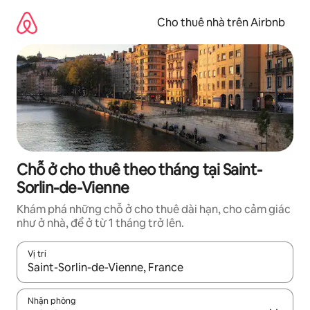
Chuyển
đến
Cho thuê nhà trên Airbnb
nội
dung
Chỗ ở cho thuê theo tháng tại Saint-
Sorlin-de-Vienne
Khám phá những chỗ ở cho thuê dài hạn, cho cảm giác
như ở nhà, để ở từ 1 tháng trở lên.
Vị trí
Khi có kết quả, hãy điều hướng bằng phím mũi tên lên và xuốn
Nhận phòng