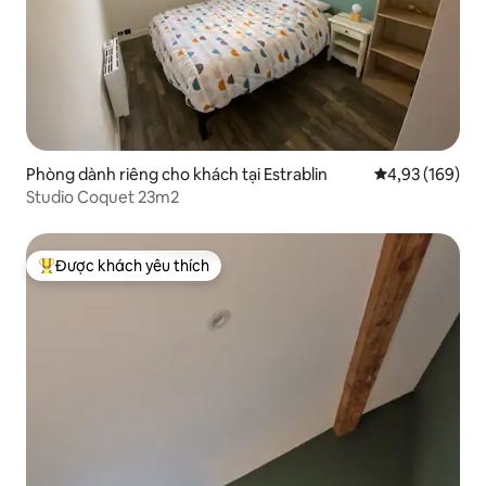
Phòng dành riêng cho khách tại Estrablin
Xếp hạng trung
4,93 (169)
Studio Coquet 23m2
Được khách yêu thích
Được khách yêu thích nhất