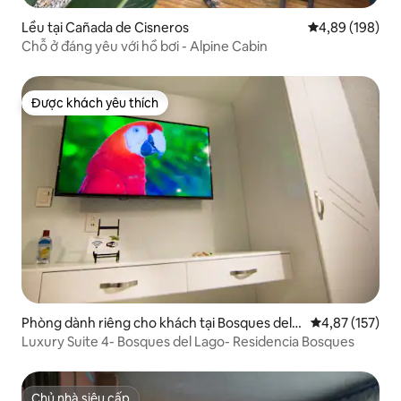
Lều tại Cañada de Cisneros
Xếp hạng trung
4,89 (198)
Chỗ ở đáng yêu với hồ bơi - Alpine Cabin
Được khách yêu thích
Được khách yêu thích
Phòng dành riêng cho khách tại Bosques del L
Xếp hạng trung
4,87 (157)
ago
Luxury Suite 4- Bosques del Lago- Residencia Bosques
Chủ nhà siêu cấp