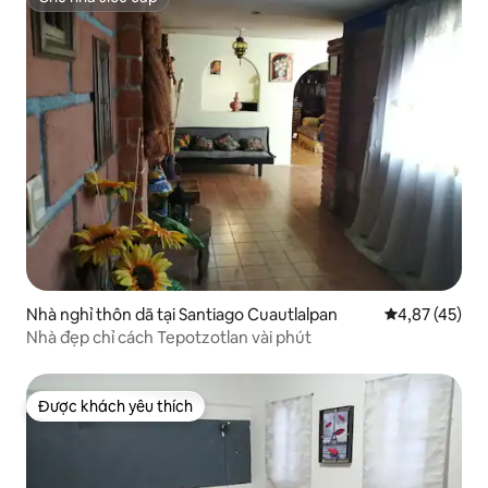
Chủ nhà siêu cấp
Nhà nghỉ thôn dã tại Santiago Cuautlalpan
Xếp hạng trun
4,87 (45)
Nhà đẹp chỉ cách Tepotzotlan vài phút
Được khách yêu thích
Được khách yêu thích