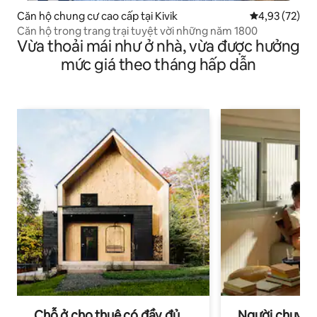
Căn hộ chung cư cao cấp tại Kivik
Xếp hạng trun
4,93 (72)
Căn hộ trong trang trại tuyệt vời những năm 1800
Vừa thoải mái như ở nhà, vừa được hưởng
mức giá theo tháng hấp dẫn
Chỗ ở cho thuê có đầy đủ
Người chuyên