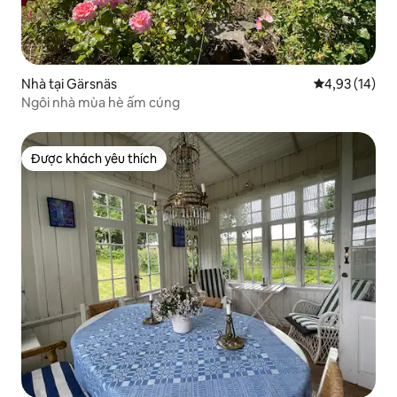
Nhà tại Gärsnäs
Xếp hạng trun
4,93 (14)
Ngôi nhà mùa hè ấm cúng
Được khách yêu thích
Được khách yêu thích