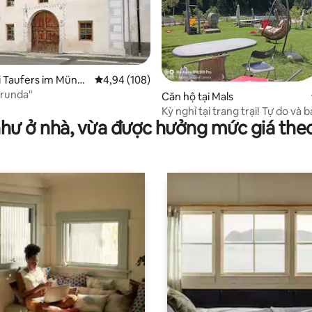
 5/5, 21 đánh giá
i Taufers im Münst
Xếp hạng trung bình 4,94/5, 108 đánh giá
4,94 (108)
Arunda"
Căn hộ tại Mals
Kỳ nghỉ tại trang trại! Tự do và 
như ở nhà, vừa được hưởng mức giá the
thuần khiết!