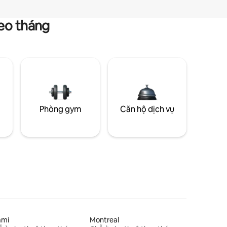
heo tháng
g
Phòng gym
Căn hộ dịch vụ
ami
Montreal