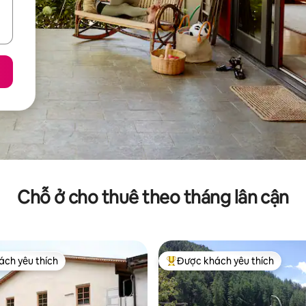
Chỗ ở cho thuê theo tháng lân cận
ch yêu thích
Được khách yêu thích
ch yêu thích
Được khách yêu thích nhất