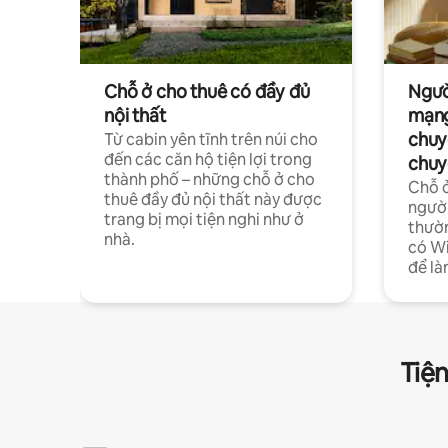
Chỗ ở cho thuê có đầy đủ
Ngườ
nội thất
mạng
chuy
Từ cabin yên tĩnh trên núi cho
đến các căn hộ tiện lợi trong
chuy
thành phố – những chỗ ở cho
Chỗ ở
thuê đầy đủ nội thất này được
người
trang bị mọi tiện nghi như ở
thườn
nhà.
có Wi
để là
Tiện