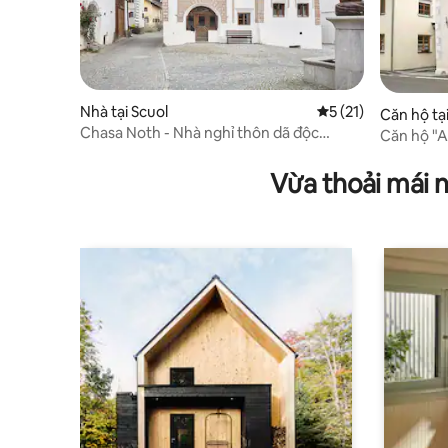
Nhà tại Scuol
Xếp hạng trung bình
5 (21)
Căn hộ tạ
Chasa Noth - Nhà nghỉ thôn dã độc
ertal
Căn hộ "
quyền ở Scuol
Vừa thoải mái 