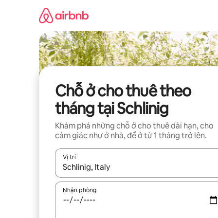
Chuyển
đến
nội
dung
Chỗ ở cho thuê theo
tháng tại Schlinig
Khám phá những chỗ ở cho thuê dài hạn, cho
cảm giác như ở nhà, để ở từ 1 tháng trở lên.
Vị trí
Khi có kết quả, hãy điều hướng bằng phím mũi t
Nhận phòng