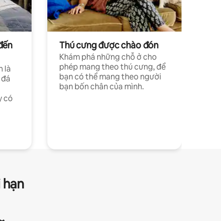
đến
Thú cưng được chào đón
Khám phá những chỗ ở cho
phép mang theo thú cưng, để
h là
bạn có thể mang theo người
 đá
bạn bốn chân của mình.
y có
i hạn