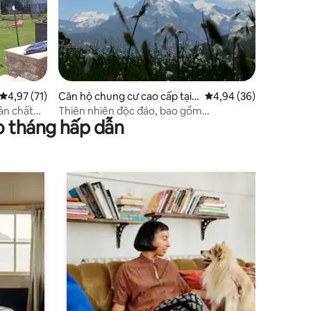
Xếp hạng trung bình 4,97/5, 71 đánh giá
4,97 (71)
Căn hộ chung cư cao cấp tại T
Xếp hạng trung bình 4
4,94 (36)
aufers im M.
bản chất
Thiên nhiên độc đáo, bao gồm
o tháng hấp dẫn
VinschgauCard