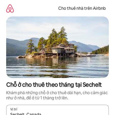
Chuyển
đến
Cho thuê nhà trên Airbnb
nội
dung
Chỗ ở cho thuê theo tháng tại Sechelt
Khám phá những chỗ ở cho thuê dài hạn, cho cảm giác
như ở nhà, để ở từ 1 tháng trở lên.
Vị trí
Khi có kết quả, hãy điều hướng bằng phím mũi tên lên và xuốn