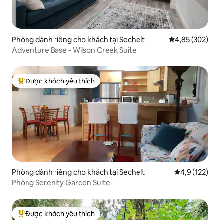
Phòng dành riêng cho khách tại Sechelt
Xếp hạng trung
4,85 (302)
Adventure Base - Wilson Creek Suite
Được khách yêu thích
Được khách yêu thích nhất
Phòng dành riêng cho khách tại Sechelt
Xếp hạng trun
4,9 (122)
Phòng Serenity Garden Suite
Được khách yêu thích
Được khách yêu thích nhất